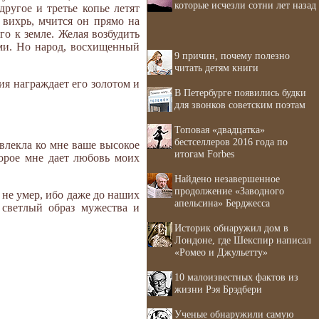
которые исчезли сотни лет назад
другое и третье копье летят
 вихрь, мчится он прямо на
го к земле. Желая возбудить
ми. Но народ, восхищенный
9 причин, почему полезно
читать детям книги
ия награждает его золотом и
В Петербурге появились будки
для звонков советским поэтам
Топовая «двадцатка»
бестселлеров 2016 года по
ривлекла ко мне ваше высокое
итогам Forbes
орое мне дает любовь моих
Найдено незавершенное
продолжение «Заводного
не умер, ибо даже до наших
апельсина» Берджесса
 светлый образ мужества и
Историк обнаружил дом в
Лондоне, где Шекспир написал
«Ромео и Джульетту»
10 малоизвестных фактов из
жизни Рэя Брэдбери
Ученые обнаружили самую