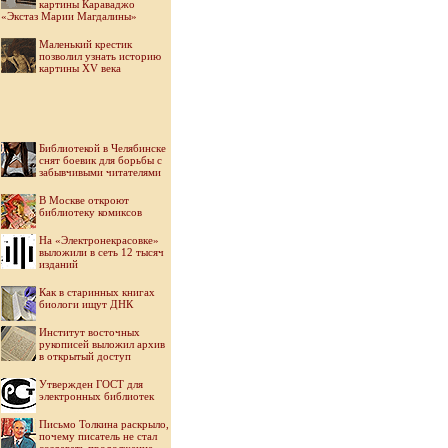
картины Караваджо
«Экстаз Марии Магдалины»
Маленький крестик
позволил узнать историю
картины XV века
Библиотекой в Челябинске
снят боевик для борьбы с
забывчивыми читателями
В Москве откроют
библиотеку комиксов
На «Электронекрасовке»
выложили в сеть 12 тысяч
изданий
Как в старинных книгах
биологи ищут ДНК
Институт восточных
рукописей выложил архив
в открытый доступ
Утвержден ГОСТ для
электронных библиотек
Письмо Толкина раскрыло,
почему писатель не стал