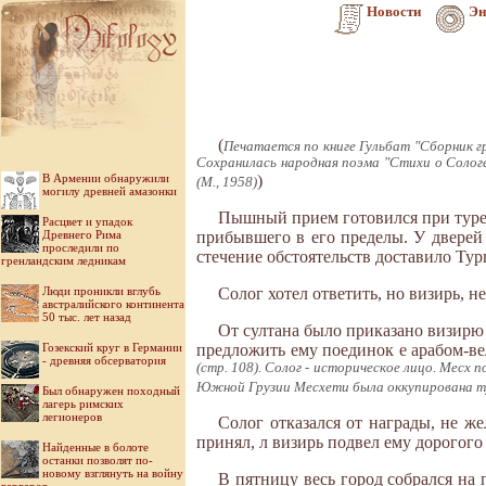
Новости
Эн
(
Печатается по книге Гульбат "Сборник гр
Сохранилась народная поэма "Стихи о Сологе
В Армении обнаружили
)
(М., 1958)
могилу древней амазонки
Пышный прием готовился при турец
Расцвет и упадок
Древнего Рима
прибывшего в его пределы. У дверей 
проследили по
стечение обстоятельств доставило Турц
гренландским ледникам
Люди проникли вглубь
Солог хотел ответить, но визирь, не
австралийского континента
50 тыс. лет назад
От султана было приказано визирю
Гозекский круг в Германии
предложить ему поединок е арабом-ве
- древняя обсерватория
(стр. 108). Солог - историческое лицо. Месх 
Южной Грузии Месхети была оккупирована т
Был обнаружен походный
лагерь римских
легионеров
Солог отказался от награды, не 
принял, л визирь подвел ему дорогог
Найденные в болоте
останки позволят по-
новому взглянуть на войну
В пятницу весь город собрался на 