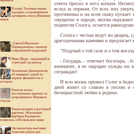
варваров
ответа бросил в него копьем. Несмот
вслед за первым. От всех них уверт
В озере Титикака нашли
идеально сохранившиеся
противника и на всем скаку пускает 
артефакты эпохи Империи
смущение в народе, муллы окружают
инков
подвигом Солога, остается равнодушн
Солога с честью ведут во дворец, 
драгоценными камнями и предлагает м
«Святой Иероним»
Пармиджанино оказался
"Подумай о той силе и о том могуще
современной подделкой
Иван Шадр - выдающийся
- Государь, - отвечает богатырь, -
советский скульптор
внимание, я не ощущаю нужды ни в 
Артемизии Джентилески,
сограждан!
её называют одной из
первых феминисток в
И всю жизнь прожил Солог в бедно
истории
дней живет со славою в песнях и с
Рентген помог
бескорыстной любви к родине.
восстановить картину из
разрушенного Везувием
города
Реконструкция утраченной
картины «Коронация
Барбары Радзивилл»
появилась в Несвижском замке
Организаторы выставки
повесили рядом две