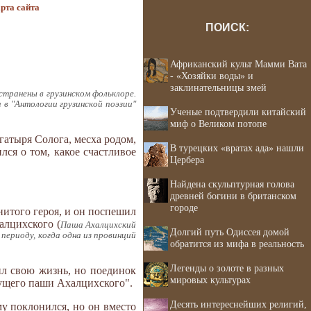
рта сайта
ПОИСК:
Африканский культ Мамми Вата
- «Хозяйки воды» и
заклинательницы змей
странены в грузинском фольклоре.
 в "Антологии грузинской поэзии"
Ученые подтвердили китайский
миф о Великом потопе
гатыря Солога, месха родом,
В турецких «вратах ада» нашли
лся о том, какое счастливое
Цербера
Найдена скульптурная голова
древней богини в британском
городе
итого героя, и он поспешил
алцихского (
Паша Ахалцихский
Долгий путь Одиссея домой
 периоду, когда одна из провинций
обратится из мифа в реальность
Легенды о золоте в разных
ил свою жизнь, но поединок
мировых культурах
дущего паши Ахалцихского".
Десять интереснейших религий,
му поклонился, но он вместо