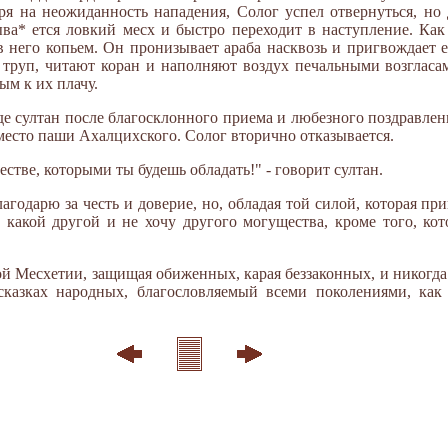
ря на неожиданность нападения, Солог успел отвернуться, но 
ыва* ется ловкий месх и быстро переходит в наступление. Как
в него копьем. Он пронизывает араба насквозь и пригвождает е
 труп, читают коран и наполняют воздух печальными возгласа
ым к их плачу.
где султан после благосклонного приема и любезного поздравлен
есто паши Ахалцихского. Солог вторично отказывается.
стве, которыми ты будешь обладать!" - говорит султан.
 благодарю за честь и доверие, но, обладая той силой, которая п
какой другой и не хочу другого могущества, кроме того, кот
й Месхетии, защищая обиженных, карая беззаконных, и никогда 
казках народных, благословляемый всеми поколениями, как