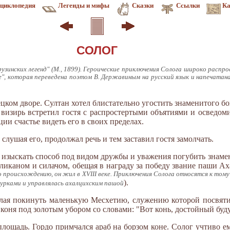
циклопедия
Легенды и мифы
Сказки
Ссылки
Ка
СОЛОГ
узинских легенд" (М., 1899). Героические приключения Солога широко распро
", которая переведена поэтом В. Державиным на русский язык и напечатана
ком дворе. Султан хотел блистательно угостить знаменитого бо
визирь встретил гостя с распростертыми объятиями и осведоми
ии счастье видеть его в своих пределах.
 слушая его, продолжал речь и тем заставил гостя замолчать.
 изыскать способ под видом дружбы и уважения погубить знамен
ликаном и силачом, обещая в награду за победу звание паши Ах
по происхождению, он жил в XVIII веке. Приключения Солога относятся к тому
).
урками и управлялась ахалцихским пашой
желая покинуть маленькую Месхетию, служению которой посвят
о коня под золотым убором со словами: "Вот конь, достойный бу
площадь. Гордо примчался араб на борзом коне. Солог учтиво е