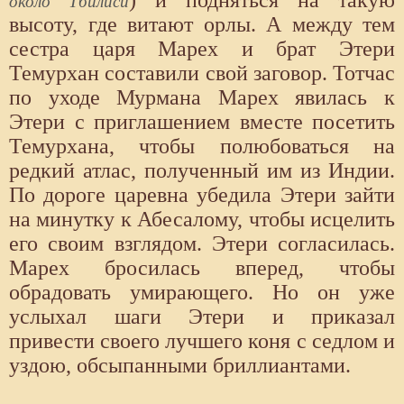
) и подняться на такую
около Тбилиси
высоту, где витают орлы. А между тем
сестра царя Марех и брат Этери
Темурхан составили свой заговор. Тотчас
по уходе Мурмана Марех явилась к
Этери с приглашением вместе посетить
Темурхана, чтобы полюбоваться на
редкий атлас, полученный им из Индии.
По дороге царевна убедила Этери зайти
на минутку к Абесалому, чтобы исцелить
его своим взглядом. Этери согласилась.
Марех бросилась вперед, чтобы
обрадовать умирающего. Но он уже
услыхал шаги Этери и приказал
привести своего лучшего коня с седлом и
уздою, обсыпанными бриллиантами.