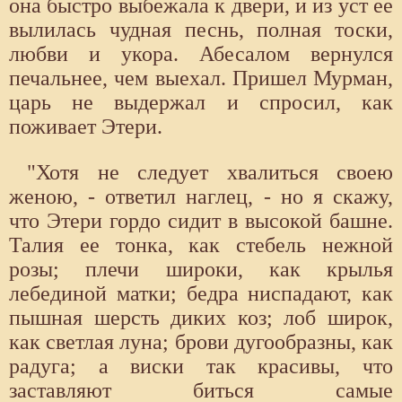
она быстро выбежала к двери, и из уст ее
вылилась чудная песнь, полная тоски,
любви и укора. Абесалом вернулся
печальнее, чем выехал. Пришел Мурман,
царь не выдержал и спросил, как
поживает Этери.
"Хотя не следует хвалиться своею
женою, - ответил наглец, - но я скажу,
что Этери гордо сидит в высокой башне.
Талия ее тонка, как стебель нежной
розы; плечи широки, как крылья
лебединой матки; бедра ниспадают, как
пышная шерсть диких коз; лоб широк,
как светлая луна; брови дугообразны, как
радуга; а виски так красивы, что
заставляют биться самые