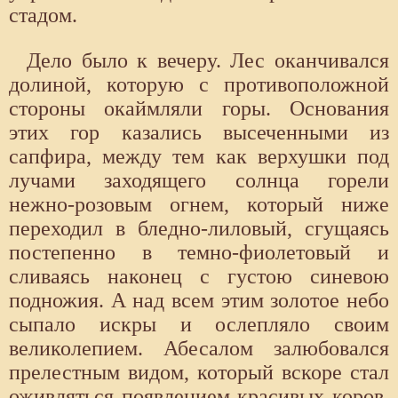
стадом.
Дело было к вечеру. Лес оканчивался
долиной, которую с противоположной
стороны окаймляли горы. Основания
этих гор казались высеченными из
сапфира, между тем как верхушки под
лучами заходящего солнца горели
нежно-розовым огнем, который ниже
переходил в бледно-лиловый, сгущаясь
постепенно в темно-фиолетовый и
сливаясь наконец с густою синевою
подножия. А над всем этим золотое небо
сыпало искры и ослепляло своим
великолепием. Абесалом залюбовался
прелестным видом, который вскоре стал
оживляться появлением красивых коров.