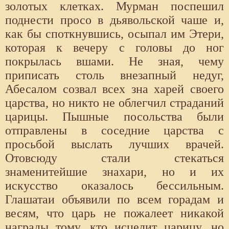
золотых клетках. Мурман поспешил
поднести просо в дьявольской чаше и,
как бы споткнувшись, осыпал им Этери,
которая к вечеру с головы до ног
покрылась вшами. Не зная, чему
приписать столь внезапный недуг,
Абесалом созвал всех зна харей своего
царства, но никто не облегчил страданий
царицы. Пышные посольства были
отправлены в соседние царства с
просьбой выслать лучших врачей.
Отовсюду стали стекаться
знаменитейшие знахари, но и их
искусство оказалось бессильным.
Глашатаи объявили по всем горадам и
весям, что царь не пожалеет никакой
награды тому, кто исцелит царицу, но