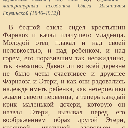
литературный псевдоним Ольги Ильиничны
)
Грузинской (1846-4912)
В бедной сакле сидел крестьянин
Фарнаоз и качал плачущего младенца.
Молодой отец плакал и над своей
неловкостью, и над ребенком, и над
горем, его поразившим так неожиданно,
так внезапно. Давно ли во всей деревне
не было четы счастливее и дружнее
Фарнаоза и Этери, и как они радовались
надежде иметь ребенка, как нетерпеливо
ждали своего первенца, а теперь каждый
крик маленькой дочери, которую он
назвал Этери, вызывал перед его
воображением образ другой Этери,
красивой, цветущей здоровьем, с