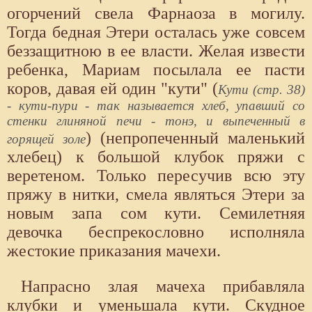
огорчений свела Фарнаоза в могилу.
Тогда бедная Этери осталась уже совсем
беззащитною в ее власти. Желая извести
ребенка, Мариам посылала ее пасти
коров, давая ей один "кути" (
Кути (стр. 38)
- кути-пури - так называется хлеб, упавший со
стенки глиняной печи - тонэ, и выпеченный в
) (непропеченный маленький
горящей золе
хлебец) к большой клубок пряжи с
веретеном. Только пересучив всю эту
пряжу в нитки, смела являться Этери за
новым запа сом кути. Семилетняя
девочка беспрекословно исполняла
жестокие приказания мачехи.
Напрасно злая мачеха прибавляла
клубки и уменьшала кути. Скудное