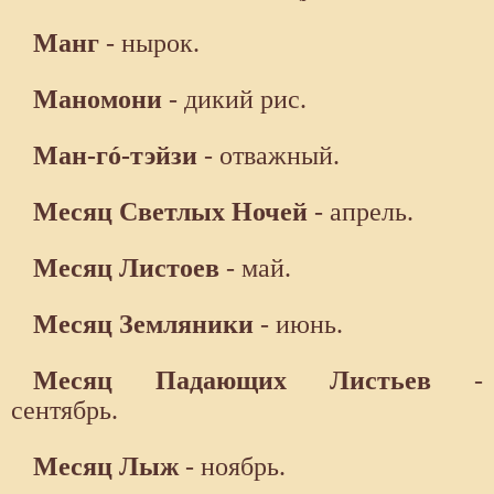
Манг
- нырок.
Маномони
- дикий рис.
Ман-гó-тэйзи
- отважный.
Месяц Светлых Ночей
- апрель.
Месяц Листоев
- май.
Месяц Земляники
- июнь.
Месяц Падающих Листьев
-
сентябрь.
Месяц Лыж
- ноябрь.