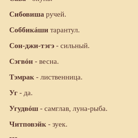
Сибовиша
ручей.
Соббикáши
тарантул.
Сон-джи-тэгэ
- сильный.
Сэгвóн
- весна.
Тэмрак
- лиственница.
Уг
- да.
Угудвóш
- самглав, луна-рыба.
Читповэйк
- зуек.