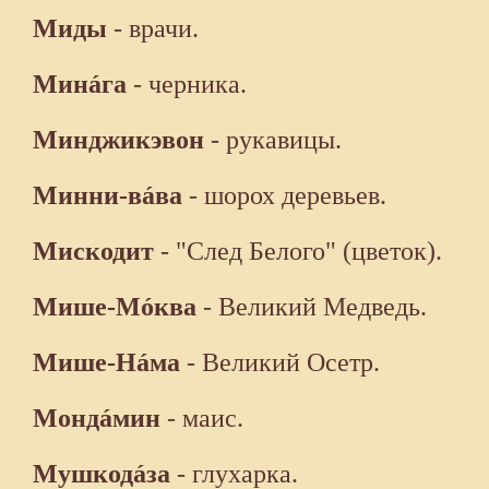
Миды
- врачи.
Минáга
- черника.
Минджикэвон
- рукавицы.
Минни-вáва
- шорох деревьев.
Мискодит
- "След Белого" (цветок).
Мише-Мóква
- Великий Медведь.
Мише-Нáма
- Великий Осетр.
Мондáмин
- маис.
Мушкодáза
- глухарка.