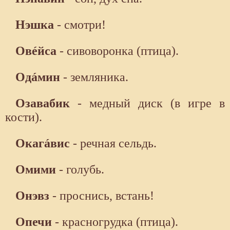
Нэшка
- смотри!
Овéйса
- сивоворонка (птица).
Одáмин
- земляника.
Озавабик
- медный диск (в игре в
кости).
Окагáвис
- речная сельдь.
Омими
- голубь.
Онэвз
- проснись, встань!
Опечи
- красногрудка (птица).