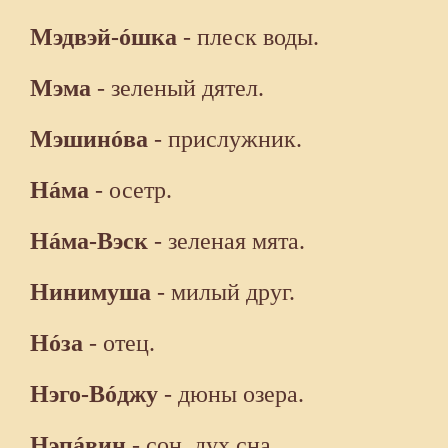
Мэдвэй-óшка
- плеск воды.
Мэма
- зеленый дятел.
Мэшинóва
- прислужник.
Нáма
- осетр.
Нáма-Вэск
- зеленая мята.
Нинимуша
- милый друг.
Нóза
- отец.
Нэго-Вóджу
- дюны озера.
Нэпáвин
- сон, дух сна.