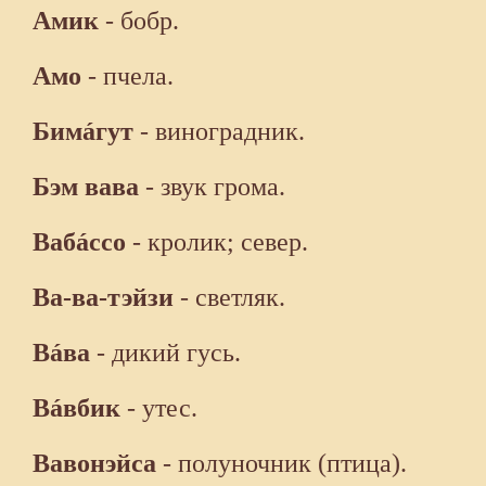
Амик
- бобр.
Амо
- пчела.
Бимáгут
- виноградник.
Бэм вава
- звук грома.
Вабáссо
- кролик; север.
Ba-вa-тэйзи
- светляк.
Вáва
- дикий гусь.
Вáвбик
- утес.
Вавонэйса
- полуночник (птица).