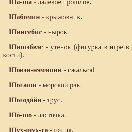
Ша-ша
- далекое прошлое.
Шабомин
- крыжовник.
Шингебис
- нырок.
Шишэбвэг
- утенок (фигурка в игре в
кости).
Шовэн-нэмэшин
- сжалься!
Шогаши
- морской рак.
Шогодáйя
- трус.
Шó-шо
- ласточка.
Шух-шух-га
- цапля.