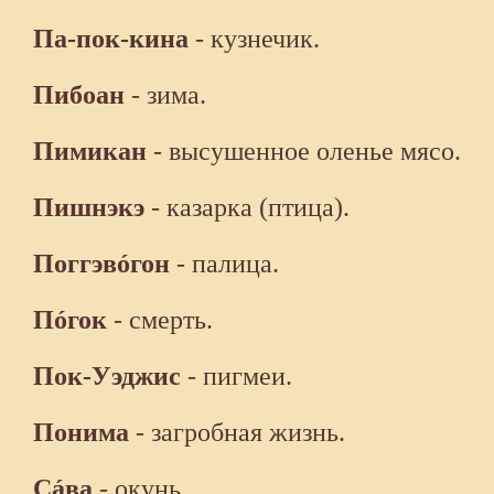
Па-пок-кина
- кузнечик.
Пибоан
- зима.
Пимикан
- высушенное оленье мясо.
Пишнэкэ
- казарка (птица).
Поггэвóгон
- палица.
Пóгок
- смерть.
Пок-Уэджис
- пигмеи.
Понима
- загробная жизнь.
Сáва
- окунь.