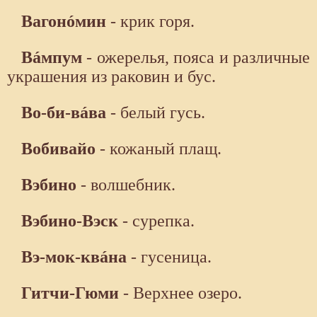
Вагонóмин
- крик горя.
Вáмпум
- ожерелья, пояса и различные
украшения из раковин и бус.
Во-би-вáва
- белый гусь.
Вобивайо
- кожаный плащ.
Вэбино
- волшебник.
Вэбино-Вэск
- сурепка.
Вэ-мок-квáна
- гусеница.
Гитчи-Гюми
- Верхнее озеро.