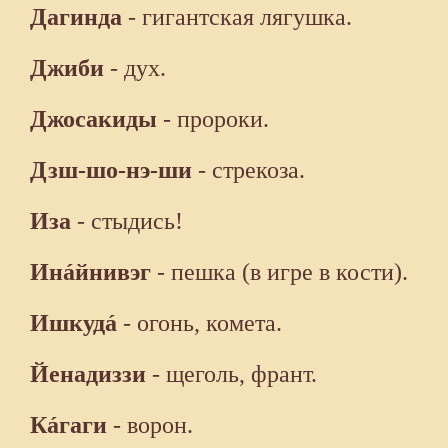
Дагинда
- гигантская лягушка.
Джиби
- дух.
Джосакиды
- пророки.
Дзш-шо-нэ-ши
- стрекоза.
Иза
- стыдись!
Инáйнивэг
- пешка (в игре в кости).
Ишкудá
- огонь, комета.
Йенадиззи
- щеголь, франт.
Кáгаги
- ворон.