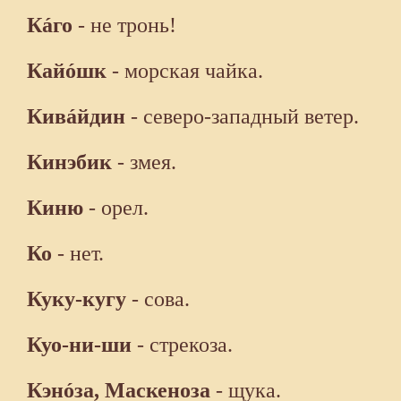
Кáго
- не тронь!
Кайóшк
- морская чайка.
Кивáйдин
- северо-западный ветер.
Кинэбик
- змея.
Киню
- орел.
Ко
- нет.
Куку-кугу
- сова.
Куо-ни-ши
- стрекоза.
Кэнóза, Маскеноза
- щука.