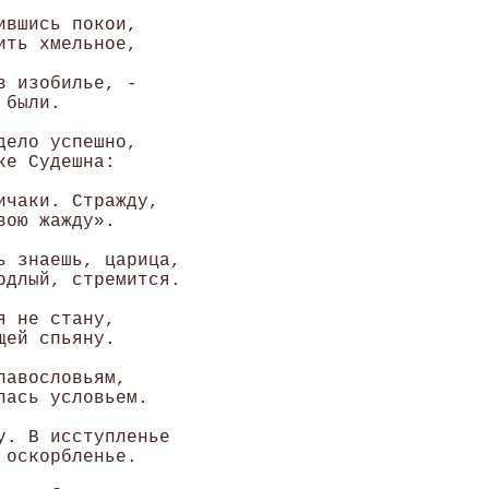
вшись покои, 

ть хмельное, 

 изобилье, - 

были. 

ело успешно, 

е Судешна: 

чаки. Стражду, 

ою жажду». 

ь знаешь, царица, 

одлый, стремится. 

 не стану, 

ей спьяну. 

авословьям, 

ась условьем. 

у. В исступленье 

оскорбленье. 
