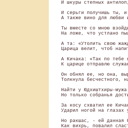
 И шкуры степных антилоп,
 И серьги получишь ты, и 
 А также вино для любви и
 Ты вместе со мною взойди
 На ложе, что устлано пыш
 А та: «Утолить свою жажд
 Царица велит, чтоб напит
 А Кичака: «Так по тебе я
 К царице отправлю служан
 Он обнял ее, но она, выр
 Толкнула бесчестного, на
 Найти у Юдхиштхиры-мужа 
 Но только собранья дост
 За косу схватил ее Кичак
 Ударил ногой на глазах у
 Но ракшас, - ей данная 
 Как вихрь, повалил слас