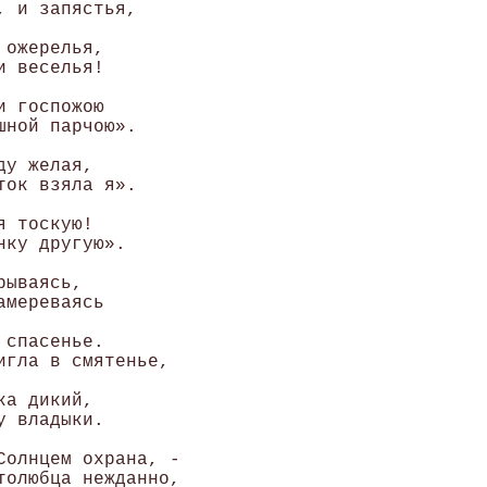
 и запястья, 

ожерелья, 

 веселья! 

 госпожою 

ной парчою». 

у желая, 

ок взяла я». 

 тоскую! 

ку другую». 

ываясь, 

мереваясь 

спасенье. 

игла в смятенье, 

а дикий, 

 владыки. 

Солнцем охрана, - 

толюбца нежданно, 
