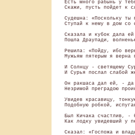
 Есть много рабынь у тебя
 Скажи, пусть пойдет к с
 Судешна: «Поскольку ты п
 Ступай к нему в дом со 
 Сказала и кубок дала ей 
 Пошла Драупади, волненье
 Решила: «Пойду, ибо верн
 Мужьям пятерым я верна п
 И Солнцу - светящему Су
 И Сурья послал слабой же
 Он ракшаса дал ей, - да
 Незримой преградою проис
 Увидев красавицу, тонкую
 Подобную робкой, испуган
 Был Кичака счастлив, - 
 Как лодку увидевший у пе
 Сказал: «Госпожа и влады