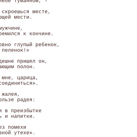
небе туманном, - 

 скроешься месте, 

щей мести. 

ужчине, 

ремился к кончине. 

овно глупый ребенок, 

пеленок!» 

дешне пришел он, 

ющим полон. 

мне, царица, 

оединиться». 

жалея, 

льзе радея: 

 в преизбытке 

 и напитки. 

з помехи 

ной утехе». 
