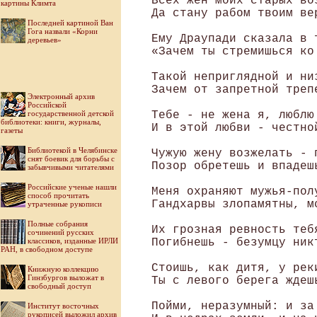
 Всех жен моих старых во
картины Климта
 Да стану рабом твоим вер
Последней картиной Ван
Гога назвали «Корни
 Ему Драупади сказала в т
деревьев»
 «Зачем ты стремишься ко
 Такой неприглядной и низ
 Зачем от запретной треп
Электронный архив
Российской
государственной детской
 Тебе - не жена я, люблю 
библиотеки: книги, журналы,
 И в этой любви - честной
газеты
Библиотекой в Челябинске
 Чужую жену возжелать - п
снят боевик для борьбы с
 Позор обретешь и впадешь
забывчивыми читателями
Российские ученые нашли
 Меня охраняют мужья-полу
способ прочитать
 Гандхарвы злопамятны, м
утраченные рукописи
Полные собрания
 Их грозная ревность тебя
сочинений русских
классиков, изданные ИРЛИ
 Погибнешь - безумцу никт
РАН, в свободном доступе
 Стоишь, как дитя, у реки
Книжную коллекцию
Гинзбургов выложат в
 Ты с левого берега ждешь
свободный доступ
 Пойми, неразумный: и за 
Институт восточных
рукописей выложил архив