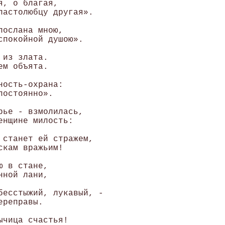
, о благая, 

ластолюбцу другая». 

ослана мною, 

спокойной душою». 

из злата. 

м объята. 

ость-охрана: 

остоянно». 

рье - взмолилась, 

нщине милость: 

 станет ей стражем, 

кам вражьим! 

 в стане, 

ной лани, 

бесстыжий, лукавый, - 

реправы. 

чица счастья! 
