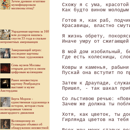
Зачем древние египтяне
 Схожу я с ума, красотой 
мумифицировали
миллионы птиц?
 Как будто вином молодым 
 Готов я, как раб, подчин
 Красавицы, властно смут
Украденная картина за 160
млн долларов нашлась
 Я жизнь обрету, покорясь
спустя 33 года в спальне
 Иначе умру от сжигающей 
неприметных американцев
Завершающий штрих:
 В мой дом изобильный, б
последние картины
 Где есть колесницы, слон
известных художников
Семь музеев Москвы
 Ковры и каменья, рабыни 
открыли доступ к своим
цифровым коллекциям
 Пускай она вступит по пр
Ранее неизвестную
 Затем к Драупади, служан
картину Рембрандта
выставят в музее
 Пришел, - так шакал при
Амстердама
 Со льстивою речью: «Пов
Берта Моризо -
единственная художница в
 Зачем же должна ты побл
истории, которая стала
полноправным членом
авангардного движения
 Хотя, как цветок, ты до
 Гирлянда цветов на тебя 
Коллекционер из
Голландии объявил об
обнаружении неизвестной