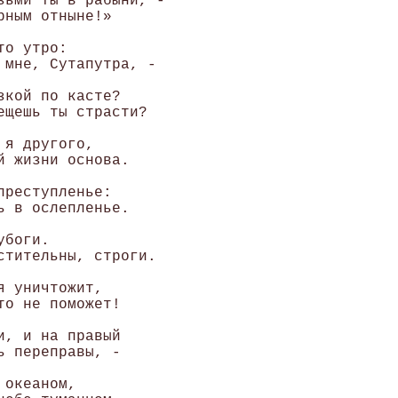
зьми ты в рабыни, - 

ным отныне!» 

о утро: 

 мне, Сутапутра, - 

кой по касте? 

ещешь ты страсти? 

я другого, 

 жизни основа. 

реступленье: 

 в ослепленье. 

боги. 

стительны, строги. 

 уничтожит, 

о не поможет! 

, и на правый 

 переправы, - 

океаном, 
