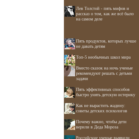
Лев Толстой - пять мифов и
рассказ о том, как же всё было
на самом деле
Пять продуктов, которых лучше
не давать детям
Топ-5 необычных школ мира
Вместо сказок на ночь ученые
рекомендуют решать с детьми
задачи
Пять эффективных способов
быстро унять детскую истерику
Как не вырастить жадину:
советы детских психологов
Почему важно, чтобы дети
верили в Деда Мороза
Российские ученые выявили