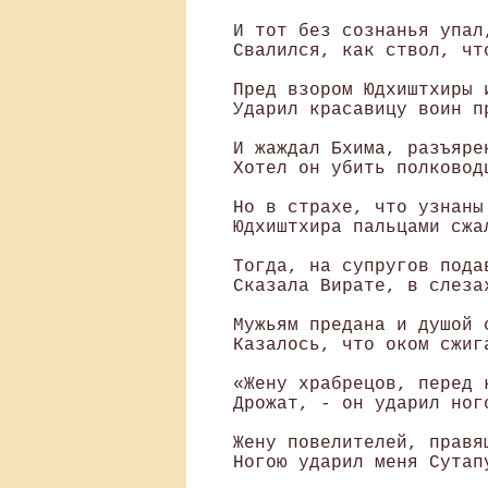
 И тот без сознанья упал,
 Свалился, как ствол, чт
 Пред взором Юдхиштхиры и
 Ударил красавицу воин пр
 И жаждал Бхима, разъяре
 Хотел он убить полководц
 Но в страхе, что узнаны
 Юдхиштхира пальцами сжал
 Тогда, на супругов подав
 Сказала Вирате, в слезах
 Мужьям предана и душой с
 Казалось, что оком сжига
 «Жену храбрецов, перед к
 Дрожат, - он ударил ного
 Жену повелителей, правящ
 Ногою ударил меня Сутапу