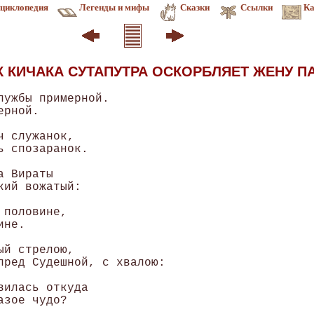
циклопедия
Легенды и мифы
Сказки
Ссылки
Ка
 КИЧАКА СУТАПУТРА ОСКОРБЛЯЕТ ЖЕНУ П
лужбы примерной. 

рной. 

 служанок, 

 спозаранок. 

 Вираты 

ий вожатый: 

половине, 

не. 

й стрелою, 

пред Судешной, с хвалою: 

илась откуда 

зое чудо? 
