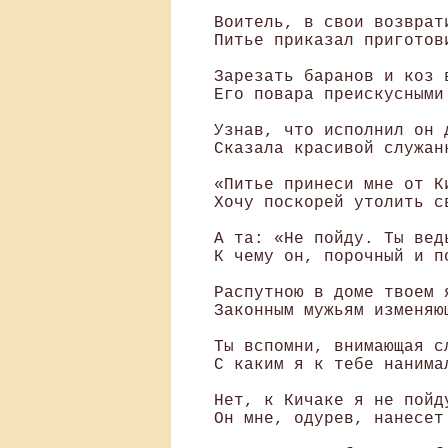
 Воитель, в свои возврати
 Питье приказал приготови
 Зарезать баранов и коз в
 Его повара преискусными 
 Узнав, что исполнил он д
 Сказала красивой служанк
 «Питье принеси мне от Ки
 Хочу поскорей утолить св
 А та: «Не пойду. Ты вед
 К чему он, порочный и п
 Распутною в доме твоем я
 Законным мужьям изменяющ
 Ты вспомни, внимающая сл
 С каким я к тебе нанимал
 Нет, к Кичаке я не пойд
 Он мне, одурев, нанесет 