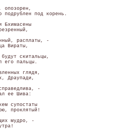
 опозорен, 

о подрублен под корень. 

 Бхимасены 

езренный, 

нный, расплаты, - 

а Вираты, 

 будут скитальцы, 

 его пальцы. 

ленных глядя, 

, Драупади, 

праведлива, - 

л ее Шива: 

ем супостаты 

ю, проклятый! 

их мудро, - 

тра! 
