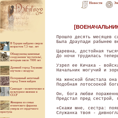
Новости
Эн
[ВОЕНАЧАЛЬНИК
 Прошло десять месяцев с
 Была Драупади рабынею ве
В Турции найдено сверло
возрастом 7,5 тыс. лет
 Царевна, достойная тысяч
Обнаружены каменные
 До ночи трудилась теперь
сооружения 'мустатилы',
которым около 7000 лет
 Узрел ее Кичака - войска
Древний город Тиуанако
 Начальник могучий и зорк
изучили с воздуха
Потерянный античный
 На женской блистала она 
город Тенея найден
 Подобная лотосоокой боги
Самиздат - политическое и
культурное явление в
 Он, бога любви пораженны
СССР
 Предстал пред сестрой, 
Женщина из семьи
египетского фараона
 «Скажи мне, сестра: появ
умерла от сердечного
приступа
 Служанка твоя - дивногла