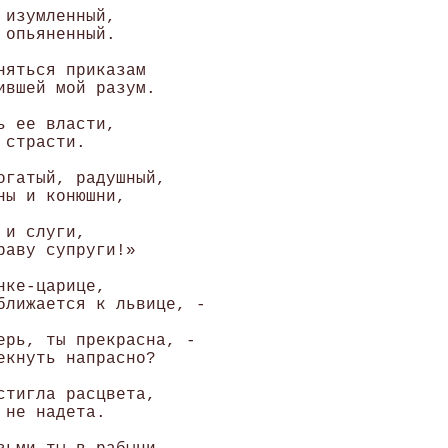
изумленный, 

опьяненный. 

яться приказам 

ившей мой разум. 

 ее власти, 

страсти. 

огатый, радушный, 

ы и конюшни, 

и слуги, 

аву супруги!» 

ке-царице, 

ближается к львице, - 

ерь, ты прекрасна, - 

екнуть напрасно? 

стигла расцвета, 

не надета. 
