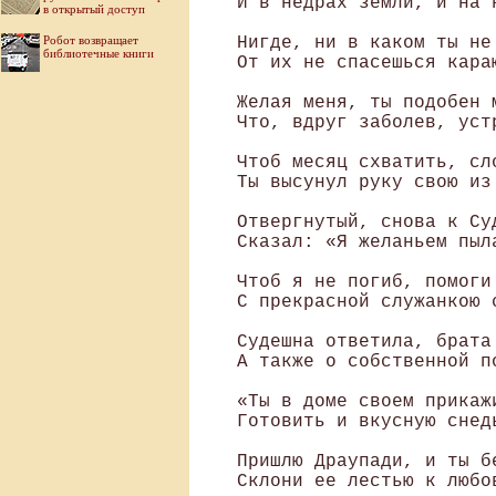
 И в недрах земли, и на 
в открытый доступ
Робот возвращает
 Нигде, ни в каком ты не
библиотечные книги
 От их не спасешься караю
 Желая меня, ты подобен м
 Что, вдруг заболев, уст
 Чтоб месяц схватить, сл
 Ты высунул руку свою из 
 Отвергнутый, снова к Су
 Сказал: «Я желаньем пыла
 Чтоб я не погиб, помоги 
 С прекрасной служанкою с
 Судешна ответила, брата 
 А также о собственной по
 «Ты в доме своем прикажи
 Готовить и вкусную снедь
 Пришлю Драупади, и ты бе
 Склони ее лестью к любов