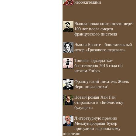
небожителями
Вышла новая книга почти через
100 лет после смерти
французского писателя
Эмили Бронте - блистательный
автор «Грозового перевала»
Топовая «двадцатка»
бестселлеров 2016 года по
итогам Forbes
Французский писатель Жюль
Верн писал стихи!
Новый роман Хан Ган
отправился в «Библиотеку
будущего»
Литературную премию
Международный Букер
присудили израильскому
писателю