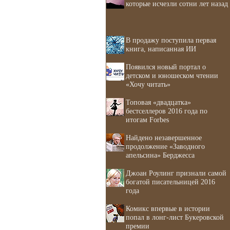
которые исчезли сотни лет назад
В продажу поступила первая
книга, написанная ИИ
Появился новый портал о
детском и юношеском чтении
«Хочу читать»
Топовая «двадцатка»
бестселлеров 2016 года по
итогам Forbes
Найдено незавершенное
продолжение «Заводного
апельсина» Берджесса
Джоан Роулинг признали самой
богатой писательницей 2016
года
Комикс впервые в истории
попал в лонг-лист Букеровской
премии