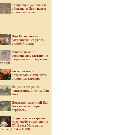
Танцующие женщина и
обезьяна: в Перу нашли
новые геоглифы
Дом Васнецова —
сохранившийся уголок
старой Москвы
Рентген помог
восстановить картину из
разрушенного Везувием
города
Бактерии могут
повреждать и защищать
старинные картины
Найдены два ранее
неизвестных рисунка Ван
Гога
Последней картиной Ван
Гога назвали «Корни
деревьев»
Открыта новая картина
выдающейся художницы
XVII века Микаэлины
Вотье (1604 – 1689)