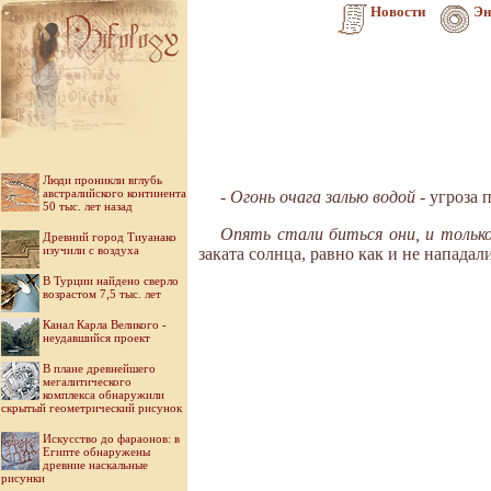
Новости
Эн
Люди проникли вглубь
австралийского континента
- Огонь очага залью водой
- угроза 
50 тыс. лет назад
Опять стали биться они, и тольк
Древний город Тиуанако
изучили с воздуха
заката солнца, равно как и не нападал
В Турции найдено сверло
возрастом 7,5 тыс. лет
Канал Карла Великого -
неудавшийся проект
В плане древнейшего
мегалитического
комплекса обнаружили
скрытый геометрический рисунок
Искусство до фараонов: в
Египте обнаружены
древние наскальные
рисунки