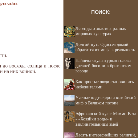
рта сайта
ПОИСК:
Легенды о золоте в разных
мировых культурах
Долгий путь Одиссея домой
обратится из мифа в реальность
сти.
Найдена скульптурная голова
 до восхода солнца и после
древней богини в британском
городе
ти на них войной.
Как простые люди становились
небожителями
Ученые подтвердили китайский
миф о Великом потопе
Африканский культ Мамми Вата
- «Хозяйки воды» и
заклинательницы змей
Десять интереснейших религий,