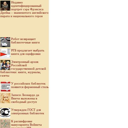
Недавно
идентифицированный
портрет сэра Фрэнсиса
Дрейка – знаменитого английского
пирата и национального героя
Робот возвращает
библиотечные книги
РГБ предлагает выбрать
книги для оцифровки
Электронный архив
Российской
государственной детской
библиотеки: книги, журналы,
газеты
У российских библиотек
появится фирменный стиль
Записи Леонардо да
Винчи выложены в
свободный доступ
Утвержден ГОСТ для
электронных библиотек
К расшифровке
манускрипта Войнича