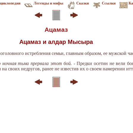
циклопедия
Легенды и мифы
Сказки
Ссылки
Ка
Ацамаз
Ацамаз и алдар Мысыра
поголовного истребления семьи, главным образом, ее мужской ча
о ночная тьма прервала этот бой.
- Предки осетин не вели боя
и на своих недругов, ранее не известив их о своем намерении ит