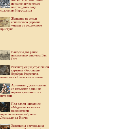
Магнитное поле Земли
помогло археологам
подтвердить дату
сожжения Иерусалима
Женщина из семьи
египетского фараона
умерла от сердечного
приступа
Найдены два ранее
неизвестных рисунка Ван
Гога
Реконструкция утраченной
картины «Коронация
Барбары Радзивилл»
появилась в Несвижском замке
Артемизии Джентилески,
её называют одной из
первых феминисток в
истории
Под слоем живописи
«Мадонны в скалах»
рассмотрели
первоначальные наброски
Леонардо да Винчи
Завершена реставрация