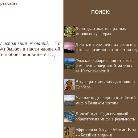
рта сайта
ПОИСК:
Легенды о золоте в разных
мировых культурах
ку исполнения желаний.
- По
Десять интереснейших религий,
») бывает в пасти ядовитой
которые исчезли сотни лет назад
ти любое сокровище и т. д.
Фольклор аборигенов отражает
изменения очертаний материка
за 10 тысячелетий
В турецких «вратах ада» нашли
Цербера
Ученые подтвердили китайский
миф о Великом потопе
Долгий путь Одиссея домой
обратится из мифа в реальность
Африканский культ Мамми Вата
- «Хозяйки воды» и