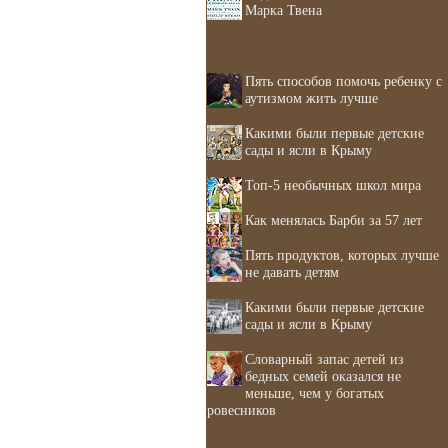
Марка Твена
Пять способов помочь ребенку с
аутизмом жить лучше
Какими были первые детские
сады и ясли в Крыму
Топ-5 необычных школ мира
Как менялась Барби за 57 лет
Пять продуктов, которых лучше
не давать детям
Какими были первые детские
сады и ясли в Крыму
Словарный запас детей из
бедных семей оказался не
меньше, чем у богатых
ровесников