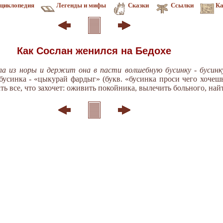
циклопедия
Легенды и мифы
Сказки
Ссылки
Ка
Как Сослан женился на Бедохе
ла из норы и держит она в пасти волшебную бусинку - бусин
усинка - «цыкурай фардыг» (букв. «бусинка проси чего хочешь
ть все, что захочет: оживить покойника, вылечить больного, най