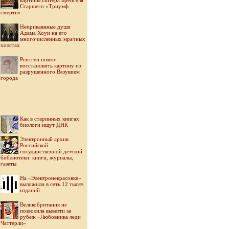
картины Питера Брейгеля
Старшего «Триумф
смерти»
Неприкаянные души
Адама Хоуи на его
многочисленных мрачных
холстах
Рентген помог
восстановить картину из
разрушенного Везувием
города
Как в старинных книгах
биологи ищут ДНК
Электронный архив
Российской
государственной детской
библиотеки: книги, журналы,
газеты
На «Электронекрасовке»
выложили в сеть 12 тысяч
изданий
Великобритания не
позволила вывезти за
рубеж «Любовника леди
Чаттерли»