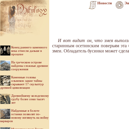
Новости
Эн
И вот видит он, что змея выполз
старинным осетинским поверьям эта б
Конец раннего каменного
змеи. Обладатель бусинки может сдела
века отнесли дальше в
прошлое
На греческом острове
найдены сложные древние
сооружения
Каменные головы
ольмеков: какие тайны
скрывают 17 скульптур
древней цивилизации
Древнейшему колодезному
срубу более семи тысяч
лет
Найденные в болоте
останки позволят по-
новому взглянуть на войну
варваров