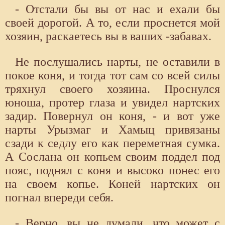
- Отстали бы вы от нас и ехали бы
своей дорогой. А то, если проснется мой
хозяин, раскаетесь вы в ваших -забавах.
Не послушались нарты, не оставили в
покое коня, и тогда тот сам со всей силы
тряхнул своего хозяина. Проснулся
юноша, протер глаза и увидел нартских
задир. Повернул он коня, - и вот уже
нарты Урызмаг и Хамыц привязаны
сзади к седлу его как переметная сумка.
А Сослана он копьем своим поддел под
пояс, поднял с коня и высоко понес его
на своем копье. Коней нартских он
погнал впереди себя.
- Верно, вы не думали, что может с