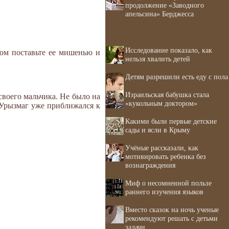
продолжение «Заводного
апельсина» Берджесса
Исследование показало, как
том поставьте ее мишенью и
нельзя хвалить детей
Детям разрешили есть еду с пола
Израильская бабушка стала
своего мальчика. Не было на
«кукольным доктором»
а Урызмаг уже приближался к
Какими были первые детские
сады и ясли в Крыму
Учёные рассказали, как
мотивировать ребенка без
вознаграждения
Миф о несомненной пользе
раннего изучения языков
Вместо сказок на ночь ученые
рекомендуют решать с детьми
задачи