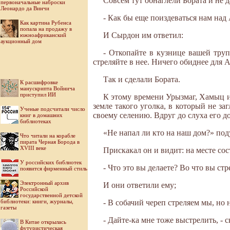
Совсем тут обнаглели Бората и не 
первоначальные наброски
Леонардо да Винчи
- Как бы еще поиздеваться нам над
Как картина Рубенса
попала на продажу в
И Сырдон им ответил:
южноафриканский
аукционный дом
- Откопайте в кузнице вашей труп
стреляйте в нее. Ничего обиднее для 
Так и сделали Бората.
К расшифровке
манускрипта Войнича
приступил ИИ
К этому времени Урызмаг, Хамыц и
земле такого уголка, в который не з
Ученые подсчитали число
своему селению. Вдруг до слуха его до
книг в домашних
библиотеках
«Не напал ли кто на наш дом?» под
Что читали на корабле
пирата Черная Борода в
XVIII веке
Прискакал он и видит: на месте со
У российских библиотек
- Что это вы делаете? Во что вы стр
появится фирменный стиль
Электронный архив
И они ответили ему;
Российской
государственной детской
библиотеки: книги, журналы,
- В собачий череп стреляем мы, но 
газеты
- Дайте-ка мне тоже выстрелить, - 
В Китае открылась
футуристическая