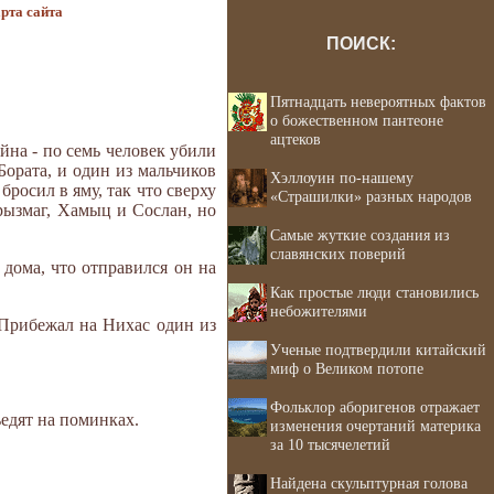
рта сайта
ПОИСК:
Пятнадцать невероятных фактов
о божественном пантеоне
ацтеков
йна - по семь человек убили
Бората, и один из мальчиков
Хэллоуин по-нашему
бросил в яму, так что сверху
«Страшилки» разных народов
Урызмаг, Хамыц и Сослан, но
Самые жуткие создания из
славянских поверий
 дома, что отправился он на
Как простые люди становились
небожителями
 Прибежал на Нихас один из
Ученые подтвердили китайский
миф о Великом потопе
Фольклор аборигенов отражает
ъедят на поминках.
изменения очертаний материка
за 10 тысячелетий
Найдена скульптурная голова