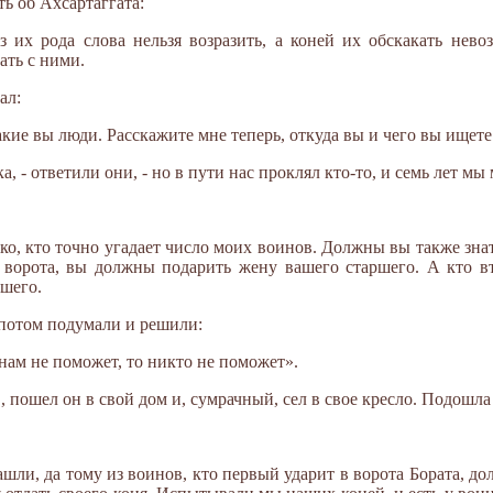
ть об Ахсартаггата:
з их рода слова нельзя возразить, а коней их обскакать нев
ать с ними.
ал:
какие вы люди. Расскажите мне теперь, откуда вы и чего вы ищете
а, - ответили они, - но в пути нас проклял кто-то, и семь лет м
ско, кто точно угадает число моих воинов. Должны вы также зна
 ворота, вы должны подарить жену вашего старшего. А кто вт
шего.
 потом подумали и решили:
нам не поможет, то никто не поможет».
, пошел он в свой дом и, сумрачный, сел в свое кресло. Подошла
шли, да тому из воинов, кто первый ударит в ворота Бората, дол