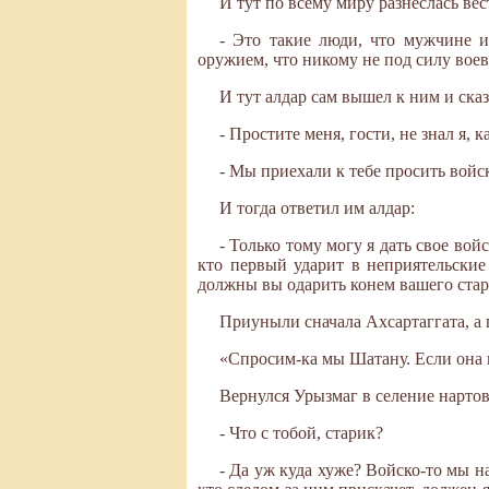
И тут по всему миру разнеслась вес
- Это такие люди, что мужчине и
оружием, что никому не под силу воев
И тут алдар сам вышел к ним и сказ
- Простите меня, гости, не знал я, 
- Мы приехали к тебе просить войск
И тогда ответил им алдар:
- Только тому могу я дать свое вой
кто первый ударит в неприятельские
должны вы одарить конем вашего стар
Приуныли сначала Ахсартаггата, а
«Спросим-ка мы Шатану. Если она 
Вернулся Урызмаг в селение нартов
- Что с тобой, старик?
- Да уж куда хуже? Войско-то мы на