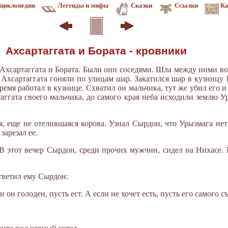
циклопедия
Легенды и мифы
Сказки
Ссылки
Ка
Ахсартаггата и Бората - кровники
 Ахсартаггата и Бората. Были они соседями. Шла между ними во
Ахсартаггата гоняли по улицам шар. Закатился шар в кузницу 
ремя работал в кузнице. Схватил он мальчика, тут же убил его и 
аггата своего мальчика, до самого края неба исходили землю 
я, еще не отелившаяся корова. Узнал Сырдон, что Урызмага нет
зарезал ее.
В этот вечер Сырдон, среди прочих мужчин, сидел на Нихасе.
ответил ему Сырдон:
 он голоден, пусть ест. А если не хочет есть, пусть его самого с