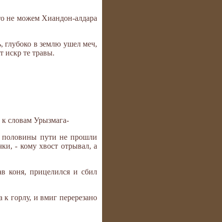
 что не можем Хиандон-алдара
, глубоко в землю ушел меч,
т искр те травы.
 к словам Урызмага-
 и половины пути не прошли
ки, - кому хвост отрывал, а
ав коня, прицелился и сбил
 к горлу, и вмиг перерезано