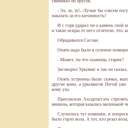
смачивал он брусок.
- Эх, эх, эх!.. Лучше бы совсем по
наказать за его кичливость?
И с горя ударил он о камень свой 
и такие искры от него отлетели, что, к
Обрадовался Сослан.
Опять надо было в селении помирит
- Может, ты что скажешь, старик?
Заговорил Урызмаг и так он сказал
Опять устроены были скачки, вып
другие кони, а урызмагов Пегий уже 
кому ухо.
Пригласили Ахсартаггата стрелять
мишень, которая казалась маленькой че
Случились тут поминки, и попросил
было горло вола. А тот, кто резал вол