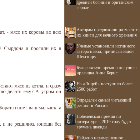
древней богини в британском
городе
Авторам предложили разместить
ят, - мясо их коровы во всю
их книги для вечного хранения
Ученые установили истинного
й Сырдона и бросили их в
автора пьесы, приписываемой
Шекспиру
Букеровскую премию получила
ирландка Анна Бернс
На «Лицей» поступило более
стают мясо из котла, и сразу
2500 работ
ыло делать ему? А утром он
Определен самый читающий
регион в России
Бората гниет ваш мальчик, а
Нобелевская премия по
литературе в 2019 году будет
, и не решились юноши без
вручена дважды
Найдено незавершенное