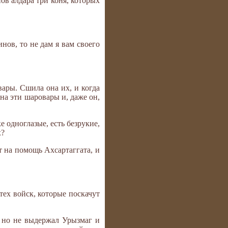
ов алдара три коня, которых
инов, то не дам я вам своего
вары. Сшила она их, и когда
на эти шаровары и, даже он,
ке одноглазые, есть безрукие,
х?
т на помощь Ахсартаггата, и
 тех войск, которые поскачут
, но не выдержал Урызмаг и