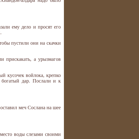
-Хиандон-алдара надо было
зали ему дело и просят его
.
чтобы пустили они на скачки
ли прискакать, а урызмагов
ый кусочек войлока, крепко
т богатый дар. Послали и к
 оставил меч Сослана на шее
вместо воды слезами своими