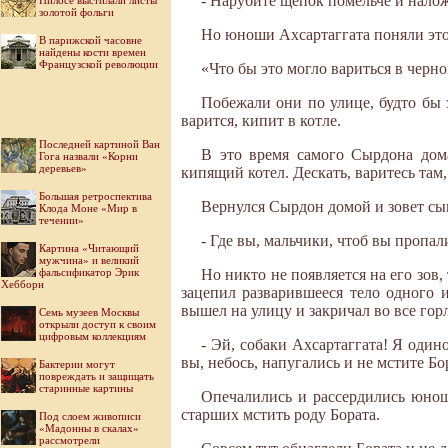
- Нарубите щепок помельче и налож
Пилосе выстилали листы
золотой фольги
Но юноши Ахсартаггата поняли это
В парижской часовне
найдены кости времен
Французской революции
«Что бы это могло вариться в черн
Побежали они по улице, будто бы з
варится, кипит в котле.
Последней картиной Ван
В это время самого Сырдона дом
Гога назвали «Корни
деревьев»
кипящий котел. Дескать, варитесь там
Большая ретроспектива
Вернулся Сырдон домой и зовет сы
Клода Моне «Мир в
течении»
- Где вы, мальчики, чтоб вы пропал
Картина «Читающий
мужчина» и великий
фальсификатор Эрик
Но никто не появляется на его зов,
Хебборн
зацепил разварившееся тело одного 
вышел на улицу и закричал во все гор
Семь музеев Москвы
открыли доступ к своим
цифровым коллекциям
- Эй, собаки Ахсартаггата! Я один
вы, небось, напугались и не мстите Бо
Бактерии могут
повреждать и защищать
старинные картины
Опечалились и рассердились юнош
старших мстить роду Бората.
Под слоем живописи
«Мадонны в скалах»
рассмотрели