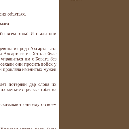
оих объятьях.
мага.
бо всем этом! И стали они
девица из рода Ахсартаггата
и Ахсартаггата. Хоть сейчас
 управиться им с Бората без
Поехали они просить войск у
, и прокляла именитых мужей
 лет потеряли дар слова их
 их меткие стрелы, чтобы на
ссказывают они ему о своем