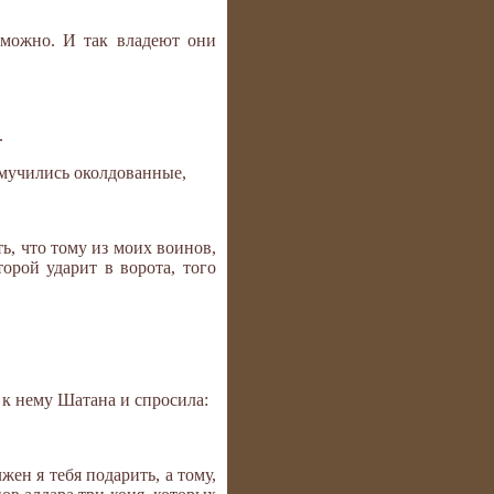
озможно. И так владеют они
.
ы мучились околдованные,
ть, что тому из моих воинов,
орой ударит в ворота, того
 к нему Шатана и спросила:
жен я тебя подарить, а тому,