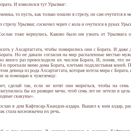
 Бората. И взмолился тут Урызмаг:
льчика, то пусть, как только пошлю я стрелу, он сам очутится в м
л стрелу Урызмаг, соскочил череп с кола и очутился в руках Урыз
ослан тоже вернулись. Каково было им узнать от Урызмага о
осить у Ахсартаггата, чтобы помирились они с Бората. И даже 
Бората. Но не давали согласия на мир распаленные местью муж
о много раз превосходили их числом Бората. И, поняв, что не
й и проехали мимо дома Бората, плетьми подхлестывая коней. 
том девица из рода Ахсартаггата, которая хотела мира с Бората
они за помощью к чужеземцу:
ет, сделай так, если не хотят они мириться, чтобы на семь
 затупились бы их разящие мечи, чтоб семь лет не летели в цель
ходные скакуны».
слан в дом Кафтисар-Хиандон-алдара. Вышел к ним алдар, ра
так стала косноязычна их речь.