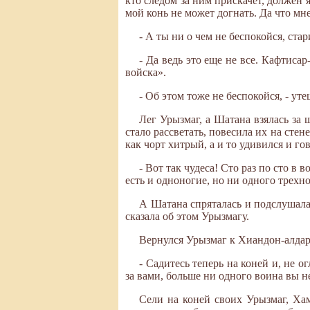
кто следом за ним прискачет, должен 
мой конь не может догнать. Да что мне
- А ты ни о чем не беспокойся, ста
- Да ведь это еще не все. Кафтисар
войска».
- Об этом тоже не беспокойся, - уте
Лег Урызмаг, а Шатана взялась за
стало рассветать, повесила их на сте
как чорт хитрый, а и то удивился и го
- Вот так чудеса! Сто раз по сто в 
есть и одноногие, но ни одного трехн
А Шатана спряталась и подслушала
сказала об этом Урызмагу.
Вернулся Урызмаг к Хиандон-алдару
- Садитесь теперь на коней и, не о
за вами, больше ни одного воина вы н
Сели на коней своих Урызмаг, Ха