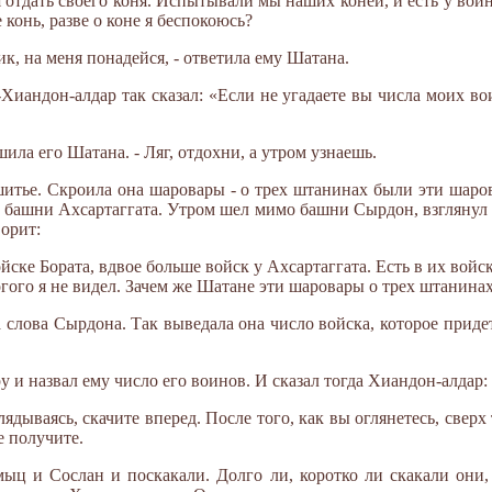
я отдать своего коня. Испытывали мы наших коней, и есть у воин
 конь, разве о коне я беспокоюсь?
рик, на меня понадейся, - ответила ему Шатана.
-Хиандон-алдар так сказал: «Если не угадаете вы числа моих во
шила его Шатана. - Ляг, отдохни, а утром узнаешь.
 шитье. Скроила она шаровары - о трех штанинах были эти шаро
не башни Ахсартаггата. Утром шел мимо башни Сырдон, взглянул 
ворит:
войске Бората, вдвое больше войск у Ахсартаггата. Есть в их войс
огого я не видел. Зачем же Шатане эти шаровары о трех штанина
 слова Сырдона. Так выведала она число войска, которое приде
 и назвал ему число его воинов. И сказал тогда Хиандон-алдар:
глядываясь, скачите вперед. После того, как вы оглянетесь, сверх
е получите.
мыц и Сослан и поскакали. Долго ли, коротко ли скакали они