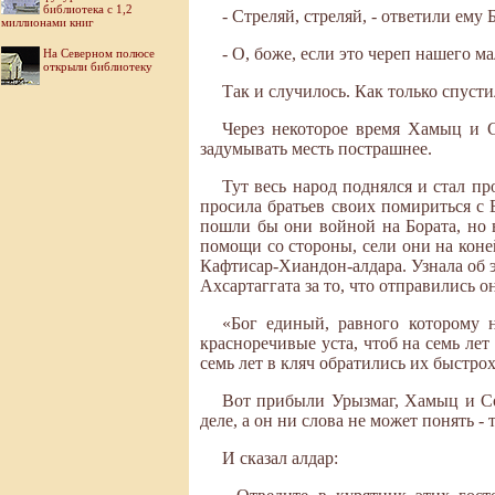
библиотека с 1,2
- Стреляй, стреляй, - ответили ему
миллионами книг
- О, боже, если это череп нашего ма
На Северном полюсе
открыли библиотеку
Так и случилось. Как только спусти
Через некоторое время Хамыц и С
задумывать месть пострашнее.
Тут весь народ поднялся и стал пр
просила братьев своих помириться с 
пошли бы они войной на Бората, но в
помощи со стороны, сели они на коне
Кафтисар-Хиандон-алдара. Узнала об э
Ахсартаггата за то, что отправились 
«Бог единый, равного которому н
красноречивые уста, чтоб на семь лет
семь лет в кляч обратились их быстро
Вот прибыли Урызмаг, Хамыц и Со
деле, а он ни слова не может понять - 
И сказал алдар: