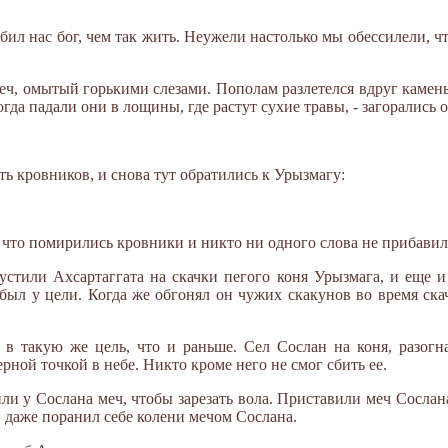
губил нас бог, чем так жить. Неужели настолько мы обессилели,
меч, омытый горькими слезами. Пополам разлетелся вдруг камень
огда падали они в лощины, где растут сухие травы, - загорались о
ь кровников, и снова тут обратились к Урызмагу:
, что помирились кровники и никто ни одного слова не прибавил
устили Ахсартаггата на скачки пегого коня Урызмага, и еще
был у цели. Когда же обгонял он чужих скакунов во время скач
 в такую же цель, что и раньше. Сел Сослан на коня, разогн
рной точкой в небе. Никто кроме него не смог сбить ее.
и у Сослана меч, чтобы зарезать вола. Приставили меч Сослана
а, даже поранил себе колени мечом Сослана.