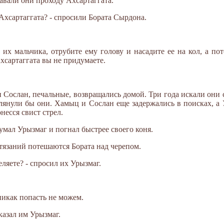
давали они проходу Ахсартаггата.
 Ахсартаггата? - спросили Бората Сырдона.
 их мальчика, отрубите ему голову и насадите ее на кол, а по
Ахсартаггата вы не придумаете.
 Сослан, печальные, возвращались домой. Три года искали они 
аглянули бы они. Хамыц и Сослан еще задержались в поисках, 
несся свист стрел.
умал Урызмаг и погнал быстрее своего коня.
стязаний потешаются Бората над черепом.
еляете? - спросил их Урызмаг.
никак попасть не можем.
сказал им Урызмаг.