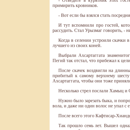
- Отведите в курятник этих гос
примирить кровников.
- Вот если бы взялся стать посредн
И тут вспомнили про гостей, кото
рассудить. Стал Урызмаг говорить, - н
Когда в селении устроили скачки в
лучшего из своих коней.
Выбрали Ахсартаггата знаменитог
Пегий так отстал, что прибежал к цели
После скачек воздвигли на длинны
прибитый к самому верхнему шесту -
Ахсартаггата, чтобы они тоже приняли
Несколько стрел послали Хамыц и С
Нужно было зарезать быка, и попро
вола, и даже ни один волос не упал с 
После всего этого Кафтисар-Хиандо
Так прошло семь лет. Вышел однаж