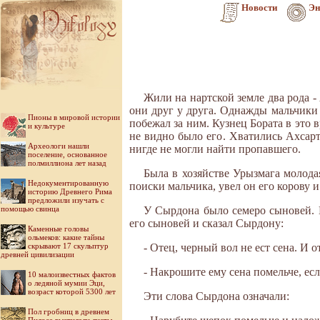
Новости
Эн
Жили на нартской земле два рода -
они друг у друга. Однажды мальчики 
Пионы в мировой истории
побежал за ним. Кузнец Бората в это в
и культуре
не видно было его. Хватились Ахсарт
Археологи нашли
нигде не могли найти пропавшего.
поселение, основанное
полмиллиона лет назад
Была в хозяйстве Урызмага молода
Недокументированную
поиски мальчика, увел он его корову и 
историю Древнего Рима
предложили изучать с
помощью свинца
У Сырдона было семеро сыновей. 
его сыновей и сказал Сырдону:
Каменные головы
ольмеков: какие тайны
скрывают 17 скульптур
- Отец, черный вол не ест сена. И 
древней цивилизации
- Накрошите ему сена помельче, если
10 малоизвестных фактов
о ледяной мумии Эци,
возраст которой 5300 лет
Эти слова Сырдона означали:
Пол гробниц в древнем