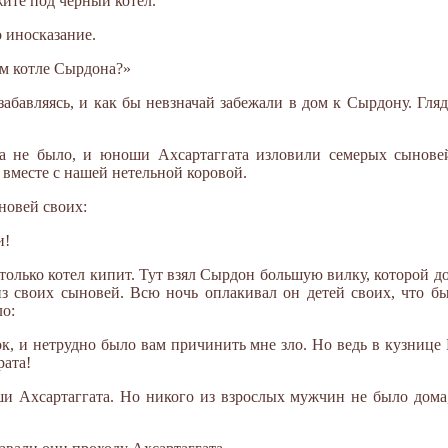
ите под черный котел.
 иносказание.
ом котле Сырдона?»
абавляясь, и как бы невзначай забежали в дом к Сырдону. Гляд
а не было, и юноши Ахсартаггата изловили семерых сынове
, вместе с нашей нетельной коровой.
новей своих:
и!
 только котел кипит. Тут взял Сырдон большую вилку, которой до
из своих сыновей. Всю ночь оплакивал он детей своих, что б
ло:
ок, и нетрудно было вам причинить мне зло. Но ведь в кузнице 
рата!
и Ахсартаггата. Но никого из взрослых мужчин не было дома