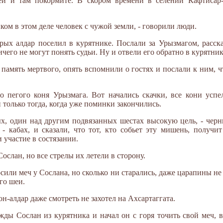
тей и там покормите. В скором времени в селении Кафтисар
иком в этом деле человек с чужой земли, - говорили люди.
рых алдар поселил в курятнике. Послали за Урызмагом, расска
ичего не могут понять судьи. Ну и отвели его обратно в курятник
 память мертвого, опять вспомнили о гостях и послали к ним, 
о пегого коня Урызмага. Вот начались скачки, все кони успе
 только тогда, когда уже поминки закончились.
х, один над другим подвязанных шестах высокую цель, - черн
 кабах, и сказали, что тот, кто собьет эту мишень, получи
 участие в состязании.
ослан, но все стрелы их летели в сторону.
сили меч у Сослана, но сколько ни старались, даже царапины не
его шеи.
н-алдар даже смотреть не захотел на Ахсартаггата.
ды Сослан из курятника и начал он с горя точить свой меч, 