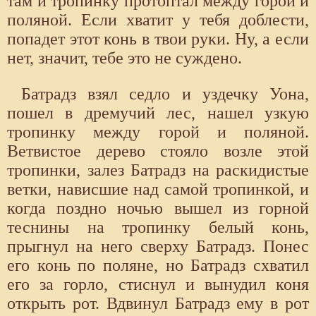
там и тропинку протоптал между горой и
поляной. Если хватит у тебя доблести,
попадет этот конь в твои руки. Ну, а если
нет, значит, тебе это не суждено.
Батрадз взял седло и уздечку Уона,
пошел в дремучий лес, нашел узкую
тропинку между горой и поляной.
Ветвистое дерево стояло возле этой
тропинки, залез Батрадз на раскидистые
ветки, нависшие над самой тропинкой, и
когда поздно ночью вышел из горной
теснины на тропинку белый конь,
прыгнул на него сверху Батрадз. Понес
его конь по поляне, но Батрадз схватил
его за горло, стиснул и вынудил коня
открыть рот. Вдвинул Батрадз ему в рот