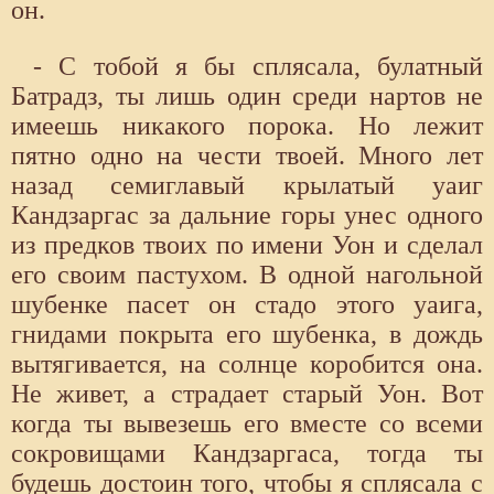
он.
- С тобой я бы сплясала, булатный
Батрадз, ты лишь один среди нартов не
имеешь никакого порока. Но лежит
пятно одно на чести твоей. Много лет
назад семиглавый крылатый уаиг
Кандзаргас за дальние горы унес одного
из предков твоих по имени Уон и сделал
его своим пастухом. В одной нагольной
шубенке пасет он стадо этого уаига,
гнидами покрыта его шубенка, в дождь
вытягивается, на солнце коробится она.
Не живет, а страдает старый Уон. Вот
когда ты вывезешь его вместе со всеми
сокровищами Кандзаргаса, тогда ты
будешь достоин того, чтобы я сплясала с