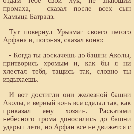
отдам тебе свой лук, не знающий
промаха, - сказал после всех сын
Хамыца Батрадз.
Тут повернул Урызмаг своего пегого
Арфана и, погоняя, сказал коню:
- Когда ты доскачешь до башни Аколы,
притворись хромым и, как бы я ни
хлестал тебя, тащись так, словно ты
издыхаешь.
И вот достигли они железной башни
Аколы, и верный конь все сделал так, как
приказал ему хозяин. Раскатами
небесного грома доносились до башни
удары плети, но Арфан все не движется с