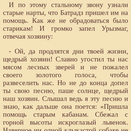
И по этому стальному звону узнали
старые нарты, что Батрадз пришел им на
помощь. Как же не обрадоваться было
старикам! И громко запел Урызмаг,
отвечая хозяину:
- Ой, да продлятся дни твоей жизни,
щедрый хозяин! Славно угостил ты нас
мясом лесных зверей и не пожалел
своего золотого голоса, чтобы
развеселить нас. Но не до конца допел
ты свою песню, паше солнце, щедрый
наш хозяин. Слышал ведь я эту песню и
знаю, как дальше она поется: «Пришла
помощь старым кабанам. Сбежал с
горной высоты искроглазый львенок.
Наверное ни одной клыкастой собаке не