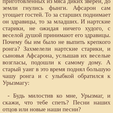
приготовленных из мяса диких зверей, до
земли гнулись фынги. Афсарон сам
угощает гостей. То за старших поднимает
он здравицы, то за младших. И нартские
старики, не ожидая ничего худого, с
веселой душой принимают его здравицы.
Почему бы им было не выпить крепкого
ронга? Захмелели нартские старики, и
сыновья Афсарона, услышав их веселые
возгласы, подошли к самому дому. А
старый уаиг в это время поднял большую
чашу ронга и с улыбкой обратился к
Урызмагу:
- Будь милостив ко мне, Урызмаг, и
скажи, что тебе спеть? Песни наших
отцов или новые наши песни?