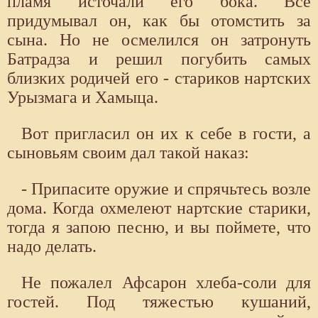
пламя источали его бока. Все
придумывал он, как бы отомстить за
сына. Но не осмелился он затронуть
Батрадза и решил погубить самых
близких родичей его - стариков нартских
Урызмага и Хамыца.
Вот пригласил он их к себе в гости, а
сыновьям своим дал такой наказ:
- Припасите оружие и спрячьтесь возле
дома. Когда охмелеют нартские старики,
тогда я запою песню, и вы поймете, что
надо делать.
Не пожалел Афсарон хлеба-соли для
гостей. Под тяжестью кушаний,