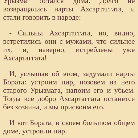
Урызмаг остался дома. Долго не
возвращались нарты Ахсартаггата, и
стали говорить в народе:
- Сильны Ахсартаггата, но, видно,
встретились они с мужами, что сильнее
их, и, наверно, истреблены уже
Ахсартаггата!
И, услышав об этом, задумали нарты
Бората: устроим пир, позовем на него
старого Урызмага, напоим его и убьем.
Тогда все добро Ахсартаггата останется
без хозяина, и мы присвоим его.
И вот Бората, в своем большом общем
доме, устроили пир.