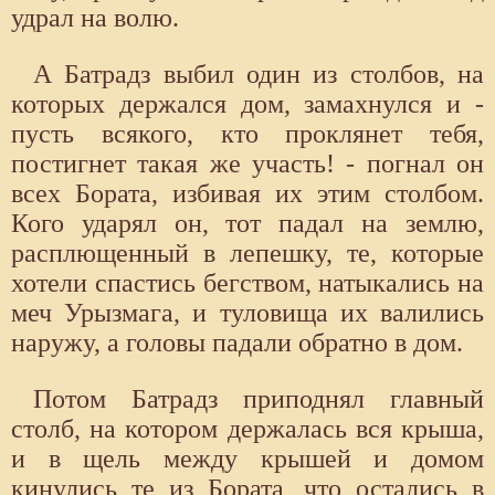
удрал на волю.
А Батрадз выбил один из столбов, на
которых держался дом, замахнулся и -
пусть всякого, кто проклянет тебя,
постигнет такая же участь! - погнал он
всех Бората, избивая их этим столбом.
Кого ударял он, тот падал на землю,
расплющенный в лепешку, те, которые
хотели спастись бегством, натыкались на
меч Урызмага, и туловища их валились
наружу, а головы падали обратно в дом.
Потом Батрадз приподнял главный
столб, на котором держалась вся крыша,
и в щель между крышей и домом
кинулись те из Бората, что остались в