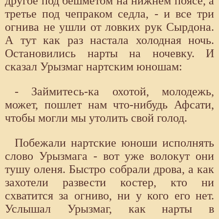
другое под бешметом на нижнем поясе, а
третье под чепраком седла, - и все три
огнива не ушли от ловких рук Сырдона.
А тут как раз настала холодная ночь.
Остановились нарты на ночевку. И
сказал Урызмаг нартским юношам:
- Займитесь-ка охотой, молодежь,
может, пошлет нам что-нибудь Афсати,
чтобы могли мы утолить свой голод.
Побежали нартские юноши исполнять
слово Урызмага - вот уже волокут они
тушу оленя. Быстро собрали дрова, а как
захотели развести костер, кто ни
схватится за огниво, ни у кого его нет.
Услышал Урызмаг, как нарты в