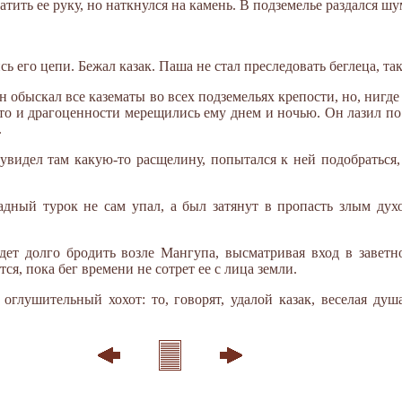
ватить ее руку, но наткнулся на камень. В подземелье раздался ш
ь его цепи. Бежал казак. Паша не стал преследовать беглеца, так
н обыскал все казематы во всех подземельях крепости, но, нигде
то и драгоценности мерещились ему днем и ночью. Он лазил по 
.
увидел там какую-то расщелину, попытался к ней подобраться, 
адный турок не сам упал, а был затянут в пропасть злым ду
дет долго бродить возле Мангупа, высматривая вход в заветно
ся, пока бег времени не сотрет ее с лица земли.
 оглушительный хохот: то, говорят, удалой казак, веселая душ