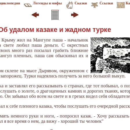
циклопедия
Легенды и мифы
Сказки
Ссылки
Ка
Об удалом казаке и жадном турке
в Крыму жил на Мангупе паша - начальник
а свете любил паша деньги. С окрестных
своих много раз посылал грабить ближние
Мангуп пленных, паша сам обыскивал их и
ом склепе на мысе Дырявом, окруженном с
-запорожец. Турки надеялись получить за него большой выкуп.
а и заставлял его рассказывать о странах, где тот побывал, о п
слушать о золоте, о драгоценных камнях и дорогих тканях, котор
ю. Он забывал обо всем на свете и в грезах видел себя обладате
л к себе пленного казака, чтобы послушать его очередной расск
мять немного руки и ноги, - попросил казак. - Хочу рассказать
ал я все время о нем, да вижу - хороший ты человек"