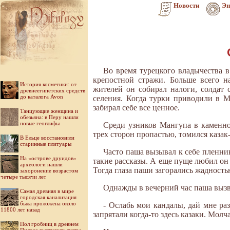
Новости
Эн
Во время турецкого владычества 
крепостной стражи. Больше всего н
История косметики: от
жителей он собирал налоги, солдат 
древнеегипетских средств
до каталога Avon
селения. Когда турки приводили в 
забирал себе все ценное.
Танцующие женщина и
обезьяна: в Перу нашли
новые геоглифы
Среди узников Мангупа в каменн
трех сторон пропастью, томился казак
В Ельце восстановили
старинные плитуары
Часто паша вызывал к себе пленник
На «острове друидов»
такие рассказы. А еще пуще любил он 
археологи нашли
Тогда глаза паши загорались жадность
захоронение возрастом
четыре тысячи лет
Однажды в вечерний час паша вызва
Самая древняя в мире
городская канализация
была проложена около
- Ослабь мои кандалы, дай мне раз
11800 лет назад
запрятали когда-то здесь казаки. Молч
Пол гробниц в древнем