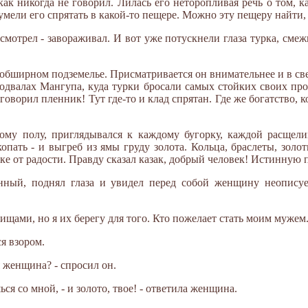
, как никогда не говорил. Лилась его неторопливая речь о том, 
сумели его спрятать в какой-то пещере. Можно эту пещеру найти,
 смотрел - завораживал. И вот уже потускнели глаза турка, сме
в обширном подземелье. Присматривается он внимательнее и в с
подвалах Мангупа, куда турки бросали самых стойких своих пр
 говорил пленник! Тут где-то и клад спрятан. Где же богатство,
му полу, приглядывался к каждому бугорку, каждой расщели
 копать - и выгреб из ямы груду золота. Кольца, браслеты, золо
ке от радости. Правду сказал казак, добрый человек! Истинную 
нный, поднял глаза и увидел перед собой женщину неописуе
ищами, но я их берегу для того. Кто пожелает стать моим мужем
я взором.
я женщина? - спросил он.
ься со мной, - и золото, твое! - ответила женщина.