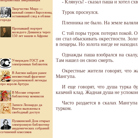
неприметных американцев
- Клянусь! - сказал паша и хотел сх
Творчество Миро —
Турок проснулся.
важный символ Барселоны,
оставивший след в облике
города
Пленника не было. На земле валялис
Пропавший портрет
молодого Диккенса через
С той поры турок потерял покой. О
150 лет нашли в Африке
он стал обыскивать окрестности. Золо
в пещеры. Но золота нигде не находил
Однажды паша взобрался на скалу,
Там нашел он свою смерть.
Утвержден ГОСТ для
электронных библиотек
Окрестные жители говорят, что ж
В Англии найден ранее
Мангупа.
неизвестный фрагмент
средневековой легенды
про короля Артура
И еще говорят, что душа турка бу
казачий клад. Жадная душа не успокоит
В Москве откроют
библиотеку комиксов
Часто раздается в скалах Мангупа
Записи Леонардо да
турком.
Винчи выложены в
свободный доступ
Пушкинский Дом открыл
электронную библиотеку
академических собраний
сочинений классиков