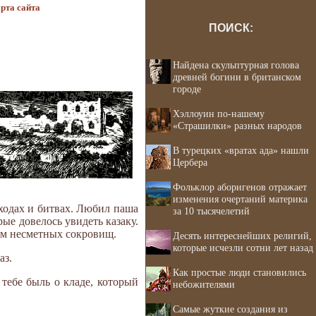
рта сайта
ПОИСК:
Найдена скульптурная голова
древней богини в британском
городе
Хэллоуин по-нашему
«Страшилки» разных народов
В турецких «вратах ада» нашли
Цербера
Фольклор аборигенов отражает
изменения очертаний материка
оходах и битвах. Любил паша
за 10 тысячелетий
ые довелось увидеть казаку.
лем несметных сокровищ.
Десять интереснейших религий,
которые исчезли сотни лет назад
аз.
Как простые люди становились
 тебе быль о кладе, который
небожителями
Самые жуткие создания из