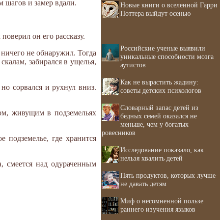
ум шагов и замер вдали.
Новые книги о вселенной Гарри
Поттера выйдут осенью
 поверил он его рассказу.
Российские ученые выявили
 ничего не обнаружил. Тогда
уникальные способности мозга
скалам, забирался в ущелья,
аутистов
Как не вырастить жадину:
но сорвался и рухнул вниз.
советы детских психологов
Словарный запас детей из
хом, живущим в подземельях
бедных семей оказался не
меньше, чем у богатых
ровесников
е подземелье, где хранится
Исследование показало, как
нельзя хвалить детей
а, смеется над одураченным
Пять продуктов, которых лучше
не давать детям
Миф о несомненной пользе
раннего изучения языков