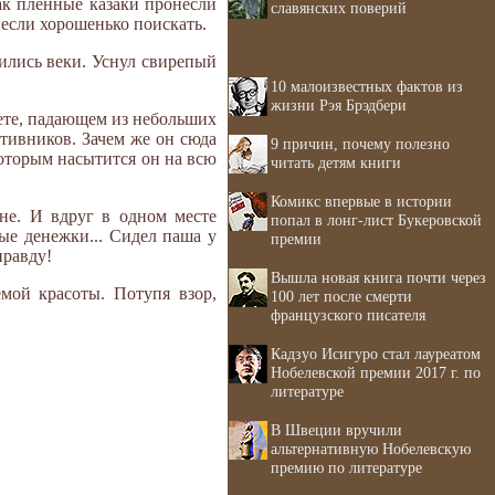
как пленные казаки пронесли
славянских поверий
 если хорошенько поискать.
жились веки. Уснул свирепый
10 малоизвестных фактов из
жизни Рэя Брэдбери
вете, падающем из небольших
отивников. Зачем же он сюда
9 причин, почему полезно
 которым насытится он на всю
читать детям книги
Комикс впервые в истории
не. И вдруг в одном месте
попал в лонг-лист Букеровской
тые денежки... Сидел паша у
премии
правду!
Вышла новая книга почти через
мой красоты. Потупя взор,
100 лет после смерти
французского писателя
.
Кадзуо Исигуро стал лауреатом
Нобелевской премии 2017 г. по
литературе
В Швеции вручили
альтернативную Нобелевскую
премию по литературе