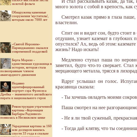
Пилосе выстилали листы
И стал рассказывать казак, да так
золотой фольги
много золота с собой в крепость, как 
Обнаружены каменные
сооружения 'мустатилы',
Смотрел казак прямо в глаза паше,
которым около 7000 лет
властелин.
Спит он и видит сон, будто стоит 
отдушин, узнает каземат в глубоких 
опустился? Ах, ведь об этом: каземате
«Святой Иероним»
Пармиджанино оказался
жизнь? Надо искать!
современной подделкой
Медленно ступал паша по неровно
Берта Моризо -
единственная художница в
заметил, будто что-то сверкает. Стал
истории, которая стала
мерцающего металла, трясся в лихорад
полноправным членом
авангардного движения
Вдруг услышал он голос. Испуга
Недавно
красавица сказала:
идентифицированный
портрет сэра Фрэнсиса
Дрейка – знаменитого английского
- Ты хочешь овладеть моими сокров
пирата и национального героя
Реконструкция утраченной
Паша смотрел на нее разгорающимс
картины «Коронация
Барбары Радзивилл»
- Не я ли твой суженый, прекрасна
появилась в Несвижском замке
Украденная картина за 160
- Тогда дай клятву, что ты соединиш
млн долларов нашлась
спустя 33 года в спальне