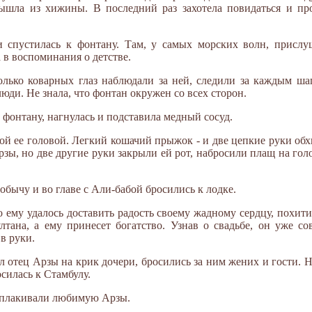
ышла из хижины. В последний раз захотела повидаться и про
 спустилась к фонтану. Там, у самых морских волн, прислу
 в воспоминания о детстве.
олько коварных глаз наблюдали за ней, следили за каждым шаг
ди. Не знала, что фонтан окружен со всех сторон.
 фонтану, нагнулась и подставила медный сосуд.
мой ее головой. Легкий кошачий прыжок - и две цепкие руки об
ы, но две другие руки закрыли ей рот, набросили плащ на голов
бычу и во главе с Али-бабой бросились к лодке.
 ему удалось доставить радость своему жадному сердцу, похити
лтана, а ему принесет богатство. Узнав о свадьбе, он уже с
 в руки.
л отец Арзы на крик дочери, бросились за ним жених и гости. 
осилась к Стамбулу.
 оплакивали любимую Арзы.