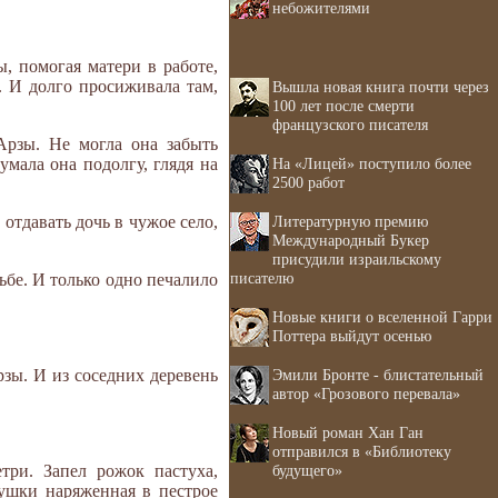
небожителями
, помогая матери в работе,
. И долго просиживала там,
Вышла новая книга почти через
100 лет после смерти
французского писателя
Арзы. Не могла она забыть
На «Лицей» поступило более
умала она подолгу, глядя на
2500 работ
Литературную премию
отдавать дочь в чужое село,
Международный Букер
присудили израильскому
писателю
ьбе. И только одно печалило
Новые книги о вселенной Гарри
Поттера выйдут осенью
Эмили Бронте - блистательный
зы. И из соседних деревень
автор «Грозового перевала»
Новый роман Хан Ган
отправился в «Библиотеку
будущего»
три. Запел рожок пастуха,
душки наряженная в пестрое