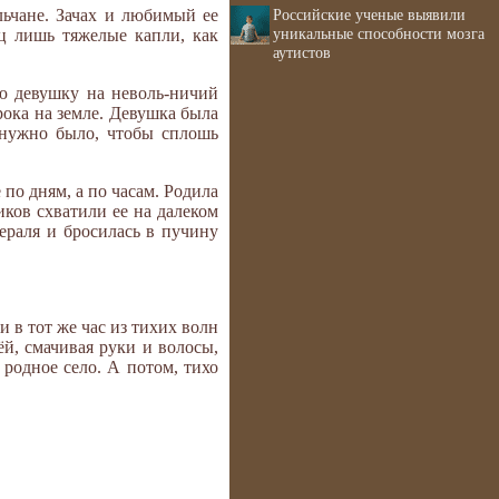
Российские ученые выявили
льчане. Зачах и любимый ее
уникальные способности мозга
ец лишь тяжелые капли, как
аутистов
ую девушку на неволь-ничий
рока на земле. Девушка была
 нужно было, чтобы сплошь
 по дням, а по часам. Родила
иков схватили ее на далеком
ераля и бросилась в пучину
и в тот же час из тихих волн
ёй, смачивая руки и волосы,
 родное село. А потом, тихо