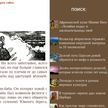
рта сайта
ПОИСК:
Африканский культ Мамми Вата
- «Хозяйки воды» и
заклинательницы змей
Фольклор аборигенов отражает
изменения очертаний материка
за 10 тысячелетий
Долгий путь Одиссея домой
обратится из мифа в реальность
 Но всего заботливее, всего
ью, но еще больше славился
Десять интереснейших религий,
егали по плечам ее до самых
которые исчезли сотни лет назад
 небо над цветущей яблоней.
Легенды о золоте в разных
мировых культурах
и-баба. Он потерял покой с
баба был хозяином фелюги с
В турецких «вратах ада» нашли
Цербера
пца: ловко он умел обмануть
в селениях Южного берега,
Как простые люди становились