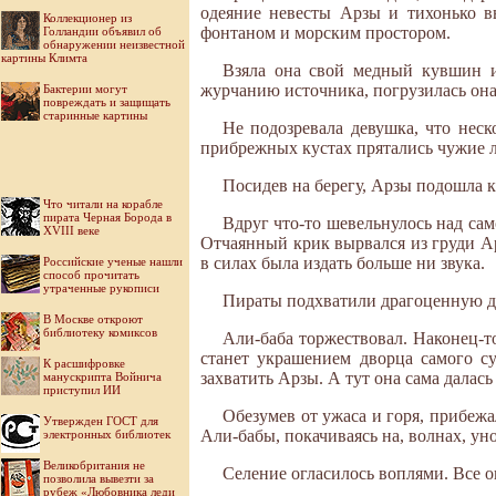
одеяние невесты Арзы и тихонько в
Коллекционер из
фонтаном и морским простором.
Голландии объявил об
обнаружении неизвестной
картины Климта
Взяла она свой медный кувшин и
журчанию источника, погрузилась она
Бактерии могут
повреждать и защищать
старинные картины
Не подозревала девушка, что неск
прибрежных кустах прятались чужие лю
Посидев на берегу, Арзы подошла к
Что читали на корабле
пирата Черная Борода в
Вдруг что-то шевельнулось над са
XVIII веке
Отчаянный крик вырвался из груди Арз
в силах была издать больше ни звука.
Российские ученые нашли
способ прочитать
утраченные рукописи
Пираты подхватили драгоценную до
В Москве откроют
библиотеку комиксов
Али-баба торжествовал. Наконец-то
станет украшением дворца самого су
К расшифровке
захватить Арзы. А тут она сама далась
манускрипта Войнича
приступил ИИ
Обезумев от ужаса и горя, прибежа
Утвержден ГОСТ для
Али-бабы, покачиваясь на, волнах, ун
электронных библиотек
Великобритания не
Селение огласилось воплями. Все
позволила вывезти за
рубеж «Любовника леди