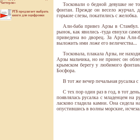
Чаттерли»
Тосковали о бедной девушке не то
фонтан. Прежде он весело журчал, д
РГБ предлагает выбрать
горькие слезы, покатились с желобка.
книги для оцифровки
Али-баба привез Арзы в Стамбул.
рынок, как явились -туда евнухи сам
приведена во дворец. За Арзы Али-
выложить ими ложе его величества...
Тосковала, плакала Арзы, не находи
Арзы мальчика, но не принес он облег
крымском берегу у любимого фонтана
Босфора.
В тот же вечер печальная русалка 
С тех пор один раз в год, в тот де
появлялась русалка с младенцем на ру
ласково гладила камни. Она сидела на
опустившись в волны морские, исчеза