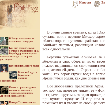
Новости
Эн
В очень давние времена, когда Юж
султана, жил в деревне Мисхор скр
В Ельце восстановили
вблизи моря и неутомимо работал на 
старинные плитуары
Абий-ака честным, работящим челов
Как был открыт самый
всех односельчан.
большой буддийский храм
Боробудур и почему его
нижняя часть до сих пор не
Бережно ухаживал Абий-ака за 
расчищена
яблонями в саду, оберегая их от вес
нежнее выращивал он свою единственн
История испанского языка
он красавицей-дочкой. Строен и гибо
Гозекский круг в
колен, как сорок струек воды в горн
Германии -
Яркие губки рдели, как две спелые в
древняя
обсерватория
Все любовались прелестной Арзы. 
Отлов и продажа диких
тех пор, как впервые увидел ее у фо
животных оказались
обычным явлением в
пестрыми парусами, которая приходила
Древней Мезоамерике
при купле и продаже. И еще шла о 
В озере Титикака нашли
похищает их и увозит на своей фелюге