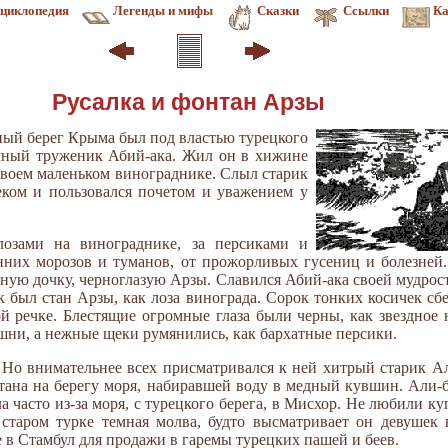
циклопедия
Легенды и мифы
Сказки
Ссылки
Ка
Русалка и фонтан Арзы
ный берег Крыма был под властью турецкого
омный труженик Абий-ака. Жил он в хижине
своем маленьком винограднике. Слыл старик
еком и пользовался почетом и уважением у
лозами на винограднике, за персиками и
енних морозов и туманов, от прожорливых гусениц и болезней.
ую дочку, черноглазую Арзы. Славился Абий-ака своей мудрост
к был стан Арзы, как лоза винограда. Сорок тонких косичек сб
ой речке. Блестящие огромные глаза были черны, как звездное
ишни, а нежные щеки румянились, как бархатные персики.
Но внимательнее всех присматривался к ней хитрый старик Ал
нтана на берегу моря, набиравшей воду в медный кувшин. Али-
 часто из-за моря, с турецкого берега, в Мисхор. Не любили ку
старом турке темная молва, будто высматривает он девушек 
 в Стамбул для продажи в гаремы турецких пашей и беев.