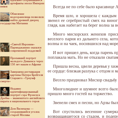
идеально сохранившиеся
артефакты эпохи Империи
Всегда не по себе было красавице 
инков
Обмеление
Время шло, и хорошела с каждым 
водохранилища позволило
звенел ее серебристый смех на вино
найти древний дворец
государства Митанни
глядя, как набегает на берег волна з
Много мисхорских женихов присы
веселого парня из дальнего села, ко
волны и на чаек, носившихся над мор
«Святой Иероним»
Пармиджанино оказался
современной подделкой
И вот пришел день, когда парень п
поплакала мать. Но не отказали свата
Пропавший портрет
молодого Диккенса через
150 лет нашли в Африке
Пришла весна, цвели деревья у хиж
ее сердце: близкая разлука с отцом и 
Завершена реставрация
картины Питера Брейгеля
Старшего «Триумф
Весело праздновал Мисхор свадьб
смерти»
Многолюднее и шумнее всего было 
Недавно
идентифицированный
пришло много гостей на торжество.
портрет сэра Фрэнсиса
Дрейка – знаменитого английского
пирата и национального героя
Звенели смех и песни, но Арзы был
Дом Васнецова —
Вот спустились весенние сумерк
сохранившийся уголок
старой Москвы
возвращавшегося со стадом, и подер