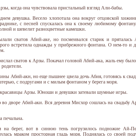
Арзы, когда она чувствовала пристальный взгляд Али-бабы.
днем девушка. Весело хлопотала она вокруг отцовской хижины
граднике, с песней спускалась она к своему любимому фонтану
а волной и шевелит разноцветные камешки.
лали сватов Абий-аке, но посмеивался старик и пряталась 
торого встретила однажды у прибрежного фонтана. О нем-то и д
ем.
рислал сватов к Арзы. Покачал головой Абий-ака, жаль ему было 
м родители.
ины Абий-акн, но еще пышнее цвела дочь Абия, готовясь к свад
матерью, с подругами и с милым фонтаном у берега моря.
у красавицы Арзы. Юноши и девушки затевали шумные игры.
во дворе Абий-аки. Вся деревня Мисхор сошлась на свадьбу Ар
а печальна.
и на берег, вот в синюю тень погрузилось подножие Ай-Пе
нулась мраком просторная гладь моря. Поднялась со своей по