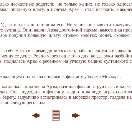
лько несчастные родители, не только жених, не только односе
авал обильную влагу, а исчезла Арзы - стал иссякать. Након
 Удача и здесь не оставила его. Не успел он вывести плачущ
ого султана. Они нашли Арзы достой-ной гарема наместника про
баба получил большую плату: столько золотых монет, сколько
ла себе места в гареме, дичилась жен, рабынь, евнухов и таяла не
чения ее душе. Ровно через год с того дня, когда руки разбойн
, поднялась Арзы с ребенком на угловую башню султанского с
с младенцем подплыла впервые к фонтану у берега Мисхора.
нь, когда была похищена Арзм, начинал фонтан струиться сильнее, 
ках. Она подходила к фонтану, жадно пила воду, играя со стру
 берегу, задумчиво всматриваясь в морской простор, глядела на
ла до следующего года.