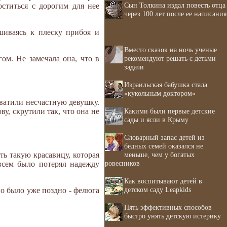
Сын Толкина издал повесть отца
ститься с дорогим для нее
через 100 лет после ее написания
шиваясь к плеску прибоя и
Вместо сказок на ночь ученые
рекомендуют решать с детьми
ом. Не замечала она, что в
задачи
Израильская бабушка стала
«кукольным доктором»
хватили несчастную девушку.
Какими были первые детские
у, скрутили так, что она не
сады и ясли в Крыму
Словарный запас детей из
бедных семей оказался не
меньше, чем у богатых
ть такую красавицу, которая
ровесников
овсем было потерял надежду
Как воспитывают детей в
детском саду Leapkids
Но было уже поздно - фелюга
Пять эффективных способов
быстро унять детскую истерику