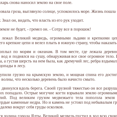
пахарь снова наносил землю на свое поле.
новала гроза, выглянуло солнце, успокоилось море. Жизнь пошла
Знал он, видать, что власть из его рук уходит.
земле не будет, - гремел он. - Сотру все в порошок!
де лежал Великий медведь, огромными льдами и крепкими це
его крепкие цепи и велел плыть в южную страну, чтобы наказат
оплыл по морям и океанам. В том месте, где лежала деревн
вод и поднялся на сушу, обнаруживая все свое огромное тело. 
а, а густая шерсть на нем была, как дремучий лес, ребра вздымал
допады в лесу.
упили грузно на крымскую землю, и мощная спина его достиг
 волны, что несколько деревень было начисто смыто.
двинулся вдоль берега. Своей грузной тяжестью он все разруш
них попадало. Острые могучие когти взрывали землю огромными
лий. Под великим грузом медвежьего тела поползла земля 
вердые каменные недра. Но и камень не устоял под небывалым г
далеко вокруг себя груды осколков.
тся долина города Ялты, Великий медведь пустил в ход всю сво