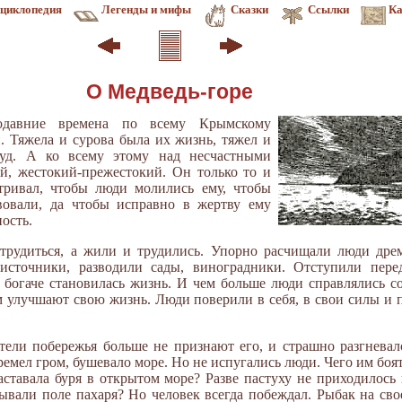
циклопедия
Легенды и мифы
Сказки
Ссылки
Ка
О Медведь-горе
родавние времена по всему Крымскому
 Тяжела и сурова была их жизнь, тяжел и
уд. А ко всему этому над несчастными
ой, жестокий-прежестокий. Он только то и
атривал, чтобы люди молились ему, чтобы
овали, да чтобы исправно в жертву ему
ость.
трудиться, а жили и трудились. Упорно расчищали люди дрем
источники, разводили сады, виноградники. Отступили пере
и богаче становилась жизнь. И чем больше люди справлялись с
 улучшают свою жизнь. Люди поверили в себя, в свои силы и п
тели побережья больше не признают его, и страшно разгневал
емел гром, бушевало море. Но не испугались люди. Чего им боять
заставала буря в открытом море? Разве пастуху не приходилось
ывали поле пахаря? Но человек всегда побеждал. Рыбак на сво