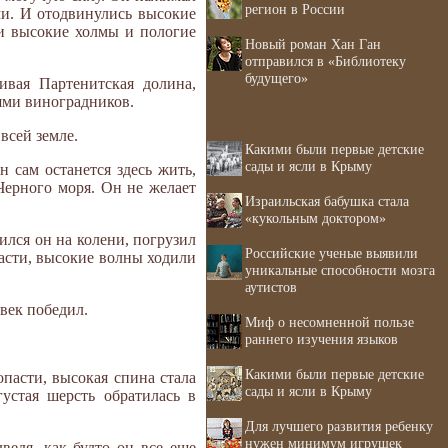
регион в России
и. И отодвинулись высокие
ли высокие холмы и пологие
Новый роман Хан Ган
отправился в «Библиотеку
будущего»
ивая Партенитская долина,
ями виноградников.
всей земле.
Какими были первые детские
сады и ясли в Крыму
н сам останется здесь жить,
Черного моря. Он не желает
Израильская бабушка стала
«кукольным доктором»
ился он на колени, погрузил
Российские ученые выявили
пасти, высокие волны ходили
уникальные способности мозга
аутистов
овек победил.
Миф о несомненной пользе
раннего изучения языков
Какими были первые детские
пасти, высокая спина стала
сады и ясли в Крыму
устая шерсть обратилась в
Для лучшего развития ребенку
нужен минимум игрушек
ведя, как будто он все еще