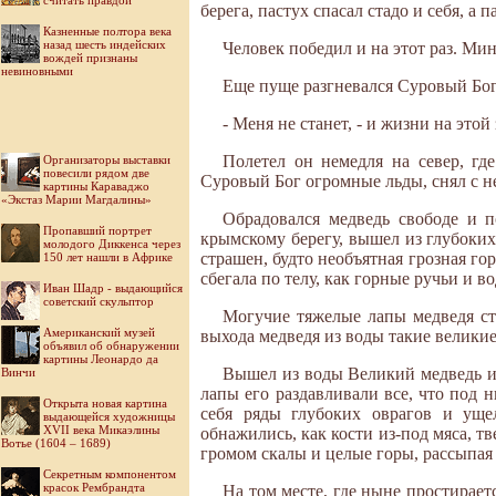
считать правдой
берега, пастух спасал стадо и себя, а 
Казненные полтора века
назад шесть индейских
Человек победил и на этот раз. Ми
вождей признаны
невиновными
Еще пуще разгневался Суровый Бог. 
- Меня не станет, - и жизни на этой 
Полетел он немедля на север, г
Организаторы выставки
повесили рядом две
Суровый Бог огромные льды, снял с н
картины Караваджо
«Экстаз Марии Магдалины»
Обрадовался медведь свободе и п
Пропавший портрет
крымскому берегу, вышел из глубоких 
молодого Диккенса через
страшен, будто необъятная грозная гор
150 лет нашли в Африке
сбегала по телу, как горные ручьи и во
Иван Шадр - выдающийся
советский скульптор
Могучие тяжелые лапы медведя ст
Американский музей
выхода медведя из воды такие великие
объявил об обнаружении
картины Леонардо да
Вышел из воды Великий медведь и 
Винчи
лапы его раздавливали все, что под 
Открыта новая картина
себя ряды глубоких оврагов и уще
выдающейся художницы
XVII века Микаэлины
обнажились, как кости из-под мяса, т
Вотье (1604 – 1689)
громом скалы и целые горы, рассыпая 
Секретным компонентом
красок Рембрандта
На том месте, где ныне простирае