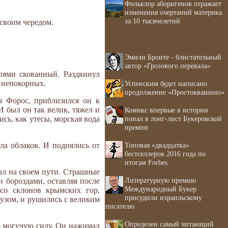
Фольклор аборигенов отражает
изменения очертаний материка
за 10 тысячелетий
 своим чередом.
Эмили Бронте - блистательный
автор «Грозового перевала»
пями скованный. Раздвинул
ь непокорных.
Успенским будет написано
продолжение «Простоквашино»
я Форос, приблизился он к
И был он так велик, тяжел и
Комикс впервые в истории
попал в лонг-лист Букеровской
ись, как утесы, морская вода
премии
Топовая «двадцатка»
ла облаков. И поднялись от
бестселлеров 2016 года по
итогам Forbes
ал на своем пути. Страшные
Литературную премию
 бороздами, оставляя после
Международный Букер
со склонов крымских гор,
присудили израильскому
рузом, и рушились с великим
писателю
Определен самый читающий
ю могучую силу. Он нажимал