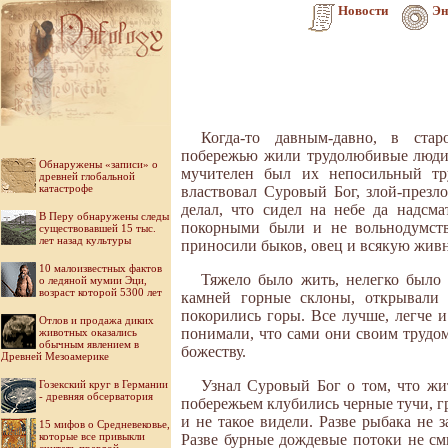
Новости
Эн
Когда-то давным-давно, в ста
побережью жили трудолюбивые люди.
Обнаружены «записи» о
мучителен был их непосильный тр
древней глобальной
катастрофе
властвовал Суровый Бог, злой-презл
делал, что сидел на небе да надсм
В Перу обнаружены следы
покорными были и не вольнодумств
существовавшей 15 тыс.
лет назад культуры
приносили быков, овец и всякую живн
10 малоизвестных фактов
Тяжело было жить, нелегко было 
о ледяной мумии Эци,
возраст которой 5300 лет
камней горные склоны, открывали 
покорились горы. Все лучше, легче 
Отлов и продажа диких
понимали, что сами они своим трудом
животных оказались
обычным явлением в
божеству.
Древней Мезоамерике
Узнал Суровый Бог о том, что жи
Гозекский круг в Германии
- древняя обсерватория
побережьем клубились черные тучи, гр
и не такое видели. Разве рыбака не 
15 мифов о Средневековье,
которые все привыкли
Разве бурные дождевые потоки не см