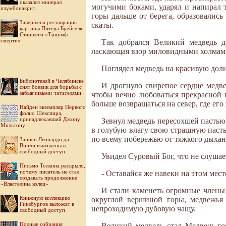
оказался минерал
могучими боками, ударял и напирал
плумбонакрит
горы дальше от берега, образовалис
Завершена реставрация
скаты.
картины Питера Брейгеля
Старшего «Триумф
смерти»
Так добрался Великий медведь до
ласкающая взор миловидными холмами
Поглядел медведь на красивую долин
Библиотекой в Челябинске
И дрогнуло свирепое сердце медве
снят боевик для борьбы с
забывчивыми читателями
чтобы вечно любоваться прекрасной 
больше возвращаться на север, где его
Найден экземпляр Первого
фолио Шекспира,
принадлежавший Джону
Зевнул медведь пересохшей пастью 
Мильтону
в голубую влагу свою страшную пасть
по всему побережью от тяжкого дыхан
Записи Леонардо да
Винчи выложены в
свободный доступ
Увидел Суровый Бог, что не слушает
Письмо Толкина раскрыло,
почему писатель не стал
- Оставайся же навеки на этом мест
создавать продолжение
«Властелина колец»
И стали каменеть огромные члены 
Книжную коллекцию
округлой вершиной горы, медвежья 
Гинзбургов выложат в
непроходимую дубовую чащу.
свободный доступ
Полные собрания
Великий медведь стал Медведь-го