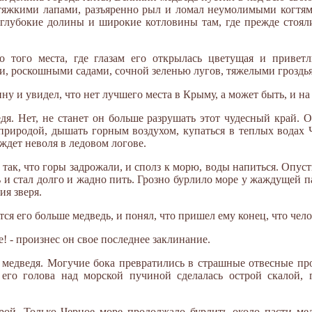
 тяжкими лапами, разъяренно рыл и ломал неумолимыми когтям
ь глубокие долины и широкие котловины там, где прежде стоя
 того места, где глазам его открылась цветущая и приветл
, роскошными садами, сочной зеленью лугов, тяжелыми гроздь
у и увидел, что нет лучшего места в Крыму, а может быть, и на 
дя. Нет, не станет он больше разрушать этот чудесный край. О
природой, дышать горным воздухом, купаться в теплых водах 
 ждет неволя в ледовом логове.
так, что горы задрожали, и сполз к морю, воды напиться. Опуст
 и стал долго и жадно пить. Грозно бурлило море у жаждущей 
ия зверя.
ся его больше медведь, и понял, что пришел ему конец, что чел
е! - произнес он свое последнее заклинание.
медведя. Могучие бока превратились в страшные отвесные про
его голова над морской пучиной сделалась острой скалой, г
рой. Только Черное море продолжало бурлить около пасти мед