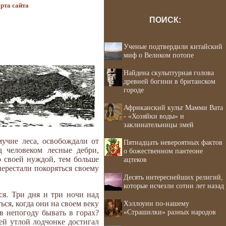
рта сайта
ПОИСК:
Ученые подтвердили китайский
миф о Великом потопе
Найдена скульптурная голова
древней богини в британском
городе
Африканский культ Мамми Вата
- «Хозяйки воды» и
заклинательницы змей
учие леса, освобождали от
Пятнадцать невероятных фактов
д человеком лесные дебри,
о божественном пантеоне
о своей нуждой, тем больше
ацтеков
ерестали покоряться своему
Десять интереснейших религий,
которые исчезли сотни лет назад
ся. Три дня и три ночи над
Хэллоуин по-нашему
ся, когда они на своем веку
«Страшилки» разных народов
 в непогоду бывать в горах?
ей утлой лодчонке достигал