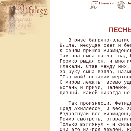
Новости
Эн
ПЕСНЬ
   В ризе багряно-златистой из волн Океана денница 
Вышла, несущая свет и бессмертным и смертным: Фетида 
К сеням пришла мирмидонским с блистательным даром от бога. 
Там она сына нашла: над Патроклом своим распростертый, 
Громко рыдал он; и многие окрест друзья мирмидонцы    (5) 
Плакали. Став между них, среброногая матерь-богиня 
За руку сына взяла, называла и так говорила: 
"Сын мой! оставим мертвого, как ни прискорбно то сердцу, 
С миром лежать: всемогущих богов он волей повержен. 
Встань и прими, Пелейон, от Гефеста доспех велелепный,    (10) 
Дивный, какой никогда не сиял вкруг рамен человека". 

   Так произнесши, Фетида на землю доспех положила 
Пред Ахиллесом; и весь зазвучал он, украшенный дивно. 
Вздрогнули все мирмидонцы; не мог ни один на доспехи 
Прямо смотреть, отвратились они; Ахиллес же могучий    (15) 
Только взглянул - и сильнейшим наполнился гневом: ужасно 
Очи его из-под веждей, как огненный пыл, засверкали. 
С радостью взяв, любовался он даром сияющим бога; 
И, когда свое сердце нарадовал, смотря на чудо, 
К матери сереброногой крылатую речь устремил он:    (20) 
"Матерь! доспех сей бессмертного дар; несомнительно должен 
Быть он творением бога, не смертного мужа он дело. 
Ныне ж я вооружаюся. Но об одном беспокойно 
Сердце мое, чтобы тою порою в Патрокловом теле 
Муки, проникши в глубокие, медью пробитые раны,    (25) 
Алчных червей не родили; они исказят его образ 
(Жизнь от него отлетела! ), и тление тело обымет! " 

   Вновь говорила ему среброногая матерь Фетида: 
"Сын мой! заботой о сем не тревожь ты более сердца. 
Я попекусь отгонять от него кровожадные сонмы    (30) 
Мух, которые тело убитых мужей пожирают; 
И хотя бы лежал он в течение круглого года, 
Тело его невредимо и даже прекраснее будет. 
Ты же, мой сын, на собранье созвавши героев ахейских, 
Гнев прекрати на Атреева сына, владыку народов;    (35) 
Быстро на бой ополчись и могучестью вновь облекися". 

   Так говорила - и дух дерзновеннейший сыну вдохнула. 
Другу ж его и амброзию в ноздри, и нектар багряный 
Тихо влияла, да тело его невредимо пребудет. 

   Быстро по берегу моря пошел Ахиллес быстроногий,    (40) 
Голосом страшным крича; и всех взволновал он ахеян. 
Мужи, которые прежде всегда при судах оставались, 
Все корабельщики, кои судов управляли кормилом, 
Даже зажитники ратных дружин, раздаватели хлеба,- 
Все поспешили в собранье, когда Ахиллес благородный    (45) 
Вновь показался, столь долго чуждавшийся брани кровавой. 
Двое хромаючи шли, знаменитые слуги Арея, 
Царь Одиссей и Тидид Диомед, воеватель могучий, 
Шли, опираясь на копья, неся еще тяжкие раны. 
Оба, пришедши, они на местах передних воссели;    (50) 
Вслед их притек и Атрид, повелитель мужей Агамемнон, 
Раной недужный: зане и его среди бурного боя 
Ранил Коон Антенорид огромною пикою медной. 
И, когда уже все на собранье сошлися ахейцы, 
Встал между ними и так говорил Ахиллес быстроногий:    (55) 
"Царь Агамемнон! полезнее было бы, если бы прежде 
Так поступили мы оба, когда, в огорчении нашем, 
Гложущей душу враждой воспылали за пленную деву! 
О! почто Артемида сей девы стрелой не пронзила 
В день, как ее между пленниц избрал я, Лирнесс разоривши:    (60) 
Столько ахейских героев земли не глодало б зубами, 
Пав под руками враждебных, когда я упорствовал в гневе! 
Гектор и Трои сыны веселятся о том, а данаи 
Долго, я думаю, будут раздор наш погибельный помнить. 
Но совершившеесь прежде оставим в прискорбии нашем,    (65) 
Гордое сердце в груди укротим, как велит неизбежность. 
Ныне я гнев оставляю решительно; я не намерен 
Сердца крушить враждой бесконечною. Царь Агамемнон, 
В битву подвигни скорее медянодоспешных данаев; 
Дай мне скорее идти на троян и еще испытать их,    (70) 
Иль и теперь ночевать пред судами намерены? Нет, уповаю, 
Радостно каждый из них утомленные склонит колена, 
Каждый, на пламенной битве от наших оружий избывший! " 

   Так говорил, - и наполнились радостью все аргивяне, 
Слыша, что гнев навсегда оставляет Пелид благородный.    (75) 
Начал тогда говорить повелитель мужей Агамемнон, 
С места восстав, где сидел, но стоять на средину не вышел: 
"Други, данаи герои, бесстрашные слуги Арея! 
Вставшего надобно слушать; начавшего слово не должно 
Перерывать: затруднится и самый искусный вития.    (80) 
В шумном народном говоре можно ли что-либо слышать, 
Или сказать? - заглушится вития, как ни был бы громок. 
С сыном Пелеевым я объясняюся; вы же, ахейцы, 
Слушайте все со вниманьем и речи мои вразумите. - 
Часто о деле мне сем говорили ахейские мужи;    (85) 
Часто винили меня, но не я, о ахейцы, виновен; 
Зевс Эгиох, и Судьба, и бродящая в мраках Эриннис: 
Боги мой ум на совете наполнили мрачною смутой 
В день злополучный, как я у Пелида похитил награду. 
Что ж бы я сделался Богиня могучая все совершила,    (90) 
Дщерь 