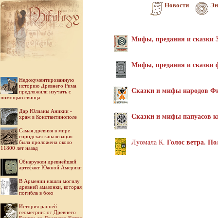
Новости
Эн
Мифы, предания и сказки З
Мифы, предания и сказки
Недокументированную
историю Древнего Рима
Сказки и мифы народов Ф
предложили изучать с
помощью свинца
Дар Юлианы Аникии -
Сказки и мифы папуасов к
храм в Константинополе
Самая древняя в мире
городская канализация
Луомала К.
Голос ветра. П
была проложена около
11800 лет назад
Обнаружен древнейший
артефакт Южной Америки
В Армении нашли могилу
древней амазонки, которая
погибла в бою
История ранней
геометрии: от Древнего