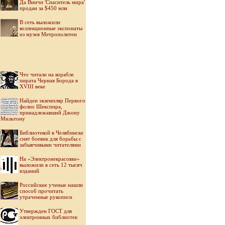
Да Винчи 'Спаситель мира'
продан за $450 млн
В сеть выложили
коллекционные экспонаты
из музея Метрополитен
Что читали на корабле
пирата Черная Борода в
XVIII веке
Найден экземпляр Первого
фолио Шекспира,
принадлежавший Джону
Мильтону
Библиотекой в Челябинске
снят боевик для борьбы с
забывчивыми читателями
На «Электронекрасовке»
выложили в сеть 12 тысяч
изданий
Российские ученые нашли
способ прочитать
утраченные рукописи
Утвержден ГОСТ для
электронных библиотек