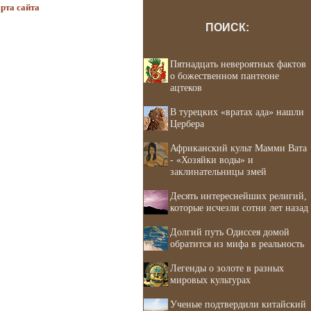
рта сайта
ПОИСК:
Пятнадцать невероятных фактов
о божественном пантеоне
ацтеков
В турецких «вратах ада» нашли
Цербера
Африканский культ Мамми Вата
- «Хозяйки воды» и
заклинательницы змей
Десять интереснейших религий,
которые исчезли сотни лет назад
Долгий путь Одиссея домой
обратится из мифа в реальность
Легенды о золоте в разных
мировых культурах
Ученые подтвердили китайский