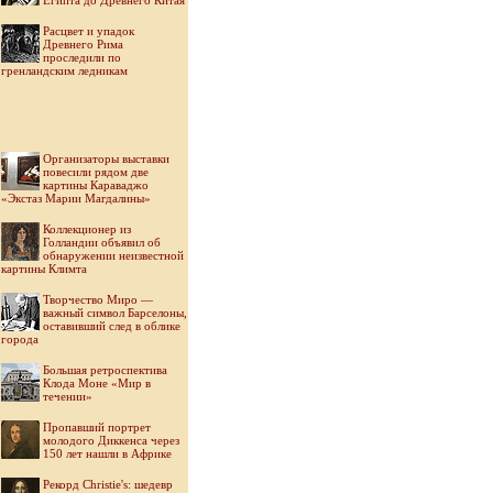
Египта до Древнего Китая
Расцвет и упадок
Древнего Рима
проследили по
гренландским ледникам
Организаторы выставки
повесили рядом две
картины Караваджо
«Экстаз Марии Магдалины»
Коллекционер из
Голландии объявил об
обнаружении неизвестной
картины Климта
Творчество Миро —
важный символ Барселоны,
оставивший след в облике
города
Большая ретроспектива
Клода Моне «Мир в
течении»
Пропавший портрет
молодого Диккенса через
150 лет нашли в Африке
Рекорд Christie's: шедевр