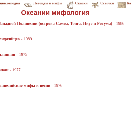
циклопедия
Легенды и мифы
Сказки
Ссылки
Ка
Океании мифология
ападной Полинезии (острова Самоа, Тонга, Ниуэ и Ротума)
- 1986
 фиджийцев
- 1989
илиппин
- 1975
иваи
- 1977
олинезийские мифы и песни
- 1976