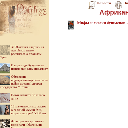
Новости
Эн
Африкан
Мифы и сказки бушменов
-
3000-летняя надпись на
лувийском языке
рассказала о прошлом
Трои
В пирамиде Кукулькана
нашли ещё одну пирамиду
Обмеление
водохранилища позволило
найти древний дворец
государства Митанни
Новая комната Золотого
дома
10 малоизвестных фактов
о ледяной мумии Эци,
возраст которой 5300 лет
Французские археологи
раскопали «Маленькие