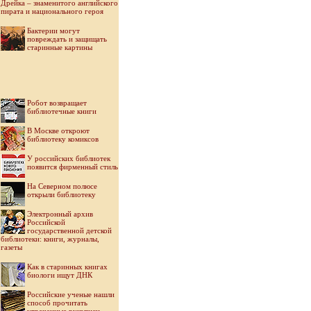
Дрейка – знаменитого английского
пирата и национального героя
Бактерии могут
повреждать и защищать
старинные картины
Робот возвращает
библиотечные книги
В Москве откроют
библиотеку комиксов
У российских библиотек
появится фирменный стиль
На Северном полюсе
открыли библиотеку
Электронный архив
Российской
государственной детской
библиотеки: книги, журналы,
газеты
Как в старинных книгах
биологи ищут ДНК
Российские ученые нашли
способ прочитать