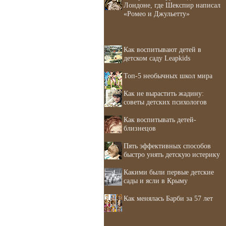
Лондоне, где Шекспир написал
«Ромео и Джульетту»
Как воспитывают детей в
детском саду Leapkids
Топ-5 необычных школ мира
Как не вырастить жадину:
советы детских психологов
Как воспитывать детей-
близнецов
Пять эффективных способов
быстро унять детскую истерику
Какими были первые детские
сады и ясли в Крыму
Как менялась Барби за 57 лет