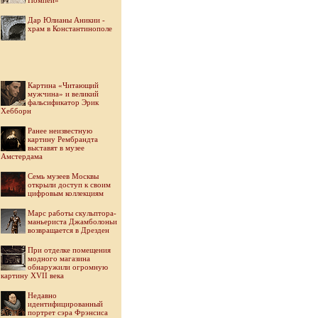
Помпеи»
Дар Юлианы Аникии -
храм в Константинополе
Картина «Читающий
мужчина» и великий
фальсификатор Эрик
Хебборн
Ранее неизвестную
картину Рембрандта
выставят в музее
Амстердама
Семь музеев Москвы
открыли доступ к своим
цифровым коллекциям
Марс работы скульптора-
маньериста Джамболоньи
возвращается в Дрезден
При отделке помещения
модного магазина
обнаружили огромную
картину XVII века
Недавно
идентифицированный
портрет сэра Фрэнсиса