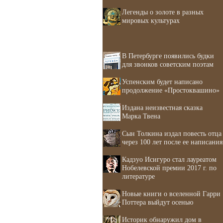
Легенды о золоте в разных
мировых культурах
В Петербурге появились будки
для звонков советским поэтам
Успенским будет написано
продолжение «Простоквашино»
Издана неизвестная сказка
Марка Твена
Сын Толкина издал повесть отца
через 100 лет после ее написания
Кадзуо Исигуро стал лауреатом
Нобелевской премии 2017 г. по
литературе
Новые книги о вселенной Гарри
Поттера выйдут осенью
Историк обнаружил дом в