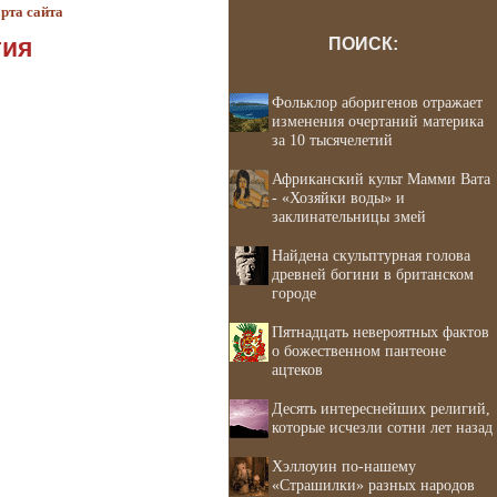
рта сайта
гия
ПОИСК:
Фольклор аборигенов отражает
изменения очертаний материка
за 10 тысячелетий
Африканский культ Мамми Вата
- «Хозяйки воды» и
заклинательницы змей
Найдена скульптурная голова
древней богини в британском
городе
Пятнадцать невероятных фактов
о божественном пантеоне
ацтеков
Десять интереснейших религий,
которые исчезли сотни лет назад
Хэллоуин по-нашему
«Страшилки» разных народов